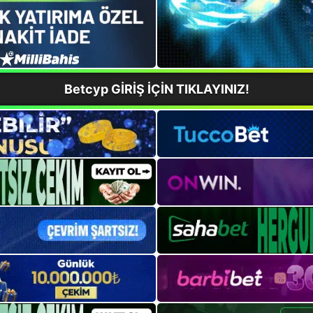
Betcyp GİRİŞ İÇİN TIKLAYINIZ!