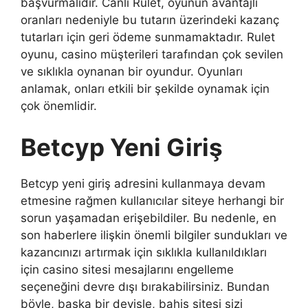
başvurmalıdır. Canlı Rulet, oyunun avantajlı
oranları nedeniyle bu tutarın üzerindeki kazanç
tutarları için geri ödeme sunmamaktadır. Rulet
oyunu, casino müşterileri tarafından çok sevilen
ve sıklıkla oynanan bir oyundur. Oyunları
anlamak, onları etkili bir şekilde oynamak için
çok önemlidir.
Betcyp Yeni Giriş
Betcyp yeni giriş adresini kullanmaya devam
etmesine rağmen kullanıcılar siteye herhangi bir
sorun yaşamadan erişebildiler. Bu nedenle, en
son haberlere ilişkin önemli bilgiler sundukları ve
kazancınızı artırmak için sıklıkla kullanıldıkları
için casino sitesi mesajlarını engelleme
seçeneğini devre dışı bırakabilirsiniz. Bundan
böyle, başka bir deyişle, bahis sitesi sizi