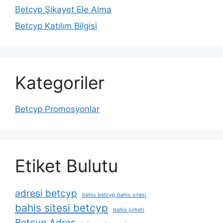
Betcyp Şikayet Ele Alma
Betcyp Katılım Bilgisi
Kategoriler
Betcyp Promosyonlar
Etiket Bulutu
adresi betcyp
bahis betcyp bahis sitesi
bahis sitesi betcyp
bahis şirketi
Betcyp Adres