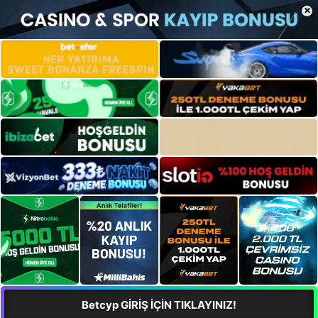
×
Betcyp GİRİŞ İÇİN TIKLAYINIZ!