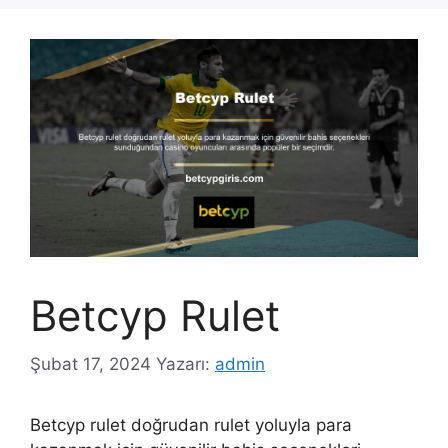
Betcyp Rulet
Şubat 17, 2024
Yazarı:
admin
Betcyp rulet doğrudan rulet yoluyla para