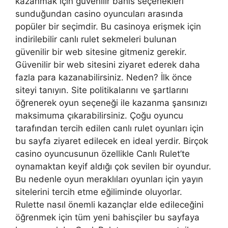
kazanmak için güvenilir bahis seçenekleri
sunduğundan casino oyuncuları arasında
popüler bir seçimdir. Bu casinoya erişmek için
indirilebilir canlı rulet sekmeleri bulunan
güvenilir bir web sitesine gitmeniz gerekir.
Güvenilir bir web sitesini ziyaret ederek daha
fazla para kazanabilirsiniz. Neden? İlk önce
siteyi tanıyın. Site politikalarını ve şartlarını
öğrenerek oyun seçeneği ile kazanma şansınızı
maksimuma çıkarabilirsiniz. Çoğu oyuncu
tarafından tercih edilen canlı rulet oyunları için
bu sayfa ziyaret edilecek en ideal yerdir. Birçok
casino oyuncusunun özellikle Canlı Rulet’te
oynamaktan keyif aldığı çok sevilen bir oyundur.
Bu nedenle oyun meraklıları oyunları için yayın
sitelerini tercih etme eğiliminde oluyorlar.
Rulette nasıl önemli kazançlar elde edileceğini
öğrenmek için tüm yeni bahisçiler bu sayfaya