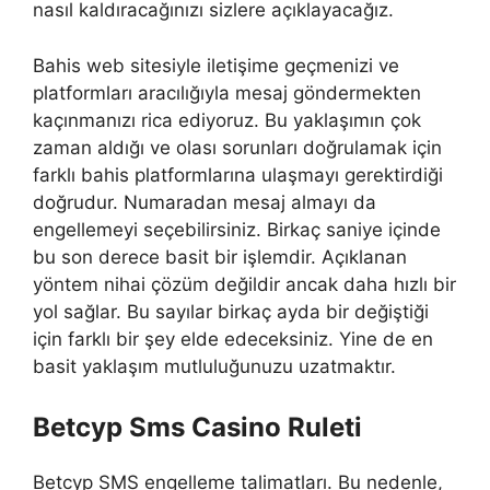
nasıl kaldıracağınızı sizlere açıklayacağız.
Bahis web sitesiyle iletişime geçmenizi ve
platformları aracılığıyla mesaj göndermekten
kaçınmanızı rica ediyoruz. Bu yaklaşımın çok
zaman aldığı ve olası sorunları doğrulamak için
farklı bahis platformlarına ulaşmayı gerektirdiği
doğrudur. Numaradan mesaj almayı da
engellemeyi seçebilirsiniz. Birkaç saniye içinde
bu son derece basit bir işlemdir. Açıklanan
yöntem nihai çözüm değildir ancak daha hızlı bir
yol sağlar. Bu sayılar birkaç ayda bir değiştiği
için farklı bir şey elde edeceksiniz. Yine de en
basit yaklaşım mutluluğunuzu uzatmaktır.
Betcyp Sms Casino Ruleti
Betcyp SMS engelleme talimatları. Bu nedenle,