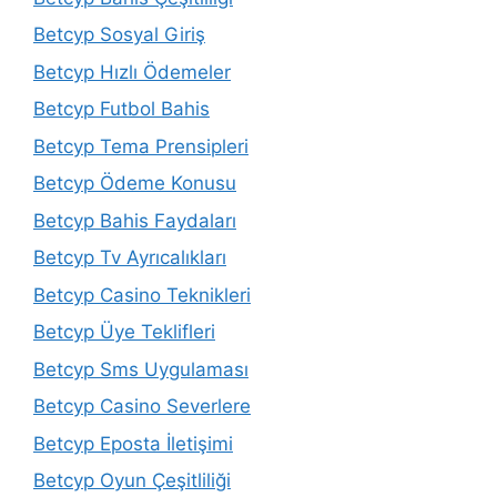
Betcyp Sosyal Giriş
Betcyp Hızlı Ödemeler
Betcyp Futbol Bahis
Betcyp Tema Prensipleri
Betcyp Ödeme Konusu
Betcyp Bahis Faydaları
Betcyp Tv Ayrıcalıkları
Betcyp Casino Teknikleri
Betcyp Üye Teklifleri
Betcyp Sms Uygulaması
Betcyp Casino Severlere
Betcyp Eposta İletişimi
Betcyp Oyun Çeşitliliği