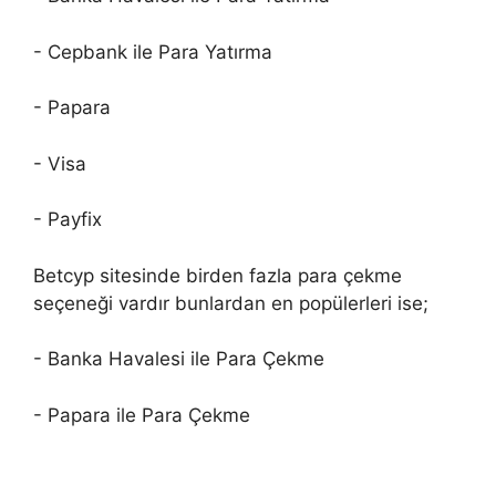
- Cepbank ile Para Yatırma
- Papara
- Visa
- Payfix
Betcyp sitesinde birden fazla para çekme
seçeneği vardır bunlardan en popülerleri ise;
- Banka Havalesi ile Para Çekme
- Papara ile Para Çekme