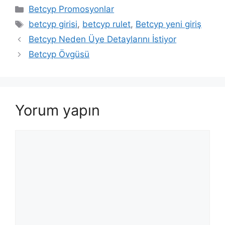
Kategoriler
Betcyp Promosyonlar
Etiketler
betcyp girisi
,
betcyp rulet
,
Betcyp yeni giriş
Betcyp Neden Üye Detaylarını İstiyor
Betcyp Övgüsü
Yorum yapın
Yorum