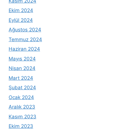
Kasım 2024
Ekim 2024
Eylül 2024
Ağustos 2024
Temmuz 2024
Haziran 2024
Mayıs 2024
Nisan 2024
Mart 2024
Şubat 2024
Ocak 2024
Aralık 2023
Kasım 2023
Ekim 2023