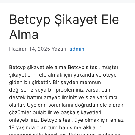
Betcyp Şikayet Ele
Alma
Haziran 14, 2025
Yazarı:
admin
Betcyp şikayet ele alma Betcyp sitesi, müşteri
şikayetlerini ele almak için yukarıda ve öteye
giden bir şirkettir. Bir şeyden memnun
değilseniz veya bir probleminiz varsa, canlı
destek hattını arayabilirsiniz ve size yardımcı
olurlar. Üyelerin sorunlarını doğrudan ele alarak
çözümler bulabilir ve başka şikayetleri
önleyebiliriz. Betcyp sitesi, üye olmak için en az
18 yaşında olan tüm bahis meraklılarını