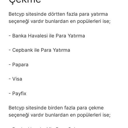
Betcyp sitesinde dörtten fazla para yatırma
seçeneği vardır bunlardan en popülerleri ise;
- Banka Havalesi ile Para Yatırma
- Cepbank ile Para Yatırma
- Papara
- Visa
- Payfix
Betcyp sitesinde birden fazla para çekme
seçeneği vardır bunlardan en popülerleri ise;