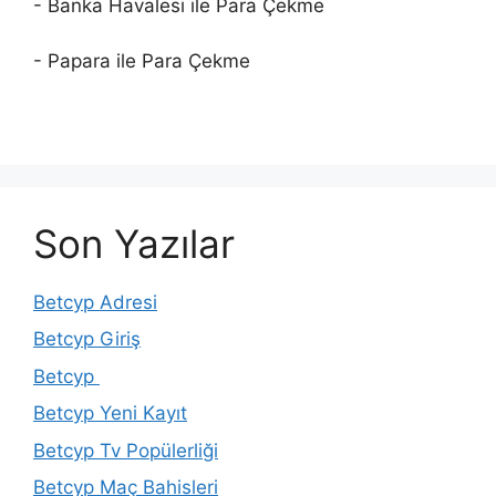
- Banka Havalesi ile Para Çekme
- Papara ile Para Çekme
Son Yazılar
Betcyp Adresi
Betcyp Giriş
Betcyp
Betcyp Yeni Kayıt
Betcyp Tv Popülerliği
Betcyp Maç Bahisleri