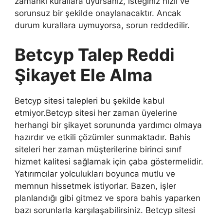
zamanki kurallara uyursanız, isteğiniz hızlı ve
sorunsuz bir şekilde onaylanacaktır. Ancak
durum kurallara uymuyorsa, sorun reddedilir.
Betcyp Talep Reddi
Şikayet Ele Alma
Betcyp sitesi talepleri bu şekilde kabul
etmiyor.Betcyp sitesi her zaman üyelerine
herhangi bir şikayet sorununda yardımcı olmaya
hazırdır ve etkili çözümler sunmaktadır. Bahis
siteleri her zaman müşterilerine birinci sınıf
hizmet kalitesi sağlamak için çaba göstermelidir.
Yatırımcılar yolculukları boyunca mutlu ve
memnun hissetmek istiyorlar. Bazen, işler
planlandığı gibi gitmez ve spora bahis yaparken
bazı sorunlarla karşılaşabilirsiniz. Betcyp sitesi