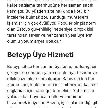
kalite sağlama taahhüdüne her zaman sadık
kalmıştır. Bu yüzden site hakkında kötü bir
inceleme bulmak zor, sunduğu muhteşem
işlemler için çok övülüyor. Popüler bir platform
olan Betcyp güvenilirliği nedeniyle birçok kişi
tarafından sevilir ve her zaman yeni üyelerin
olumlu yorumlarıyla doludur.
Betcyp Üye Hizmeti
Betcyp sitesi her zaman üyelerine herhangi bir
şikayet sorununda yardımcı olmaya hazırdır ve
etkili çözümler sunmaktadır. Bahis siteleri her
zaman müşterilerine birinci sınıf hizmet kalitesi
sağlamak için çaba göstermelidir. Yatırımcılar
yolculukları boyunca mutlu ve memnun
hissetmek istiyorlar. Bazen, işler planlandığı gibi