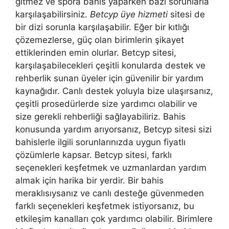
gitmez ve spora bahis yaparken bazı sorunlarla
karşılaşabilirsiniz.
Betcyp üye hizmeti
sitesi de
bir dizi sorunla karşılaşabilir. Eğer bir kıtlığı
çözemezlerse, güç olan birimlerin şikayet
ettiklerinden emin olurlar. Betcyp sitesi,
karşılaşabilecekleri çeşitli konularda destek ve
rehberlik sunan üyeler için güvenilir bir yardım
kaynağıdır. Canlı destek yoluyla bize ulaşırsanız,
çeşitli prosedürlerde size yardımcı olabilir ve
size gerekli rehberliği sağlayabiliriz. Bahis
konusunda yardım arıyorsanız, Betcyp sitesi sizi
bahislerle ilgili sorunlarınızda uygun fiyatlı
çözümlerle kapsar. Betcyp sitesi, farklı
seçenekleri keşfetmek ve uzmanlardan yardım
almak için harika bir yerdir. Bir bahis
meraklısıysanız ve canlı desteğe güvenmeden
farklı seçenekleri keşfetmek istiyorsanız, bu
etkileşim kanalları çok yardımcı olabilir. Birimlere