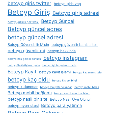
betcyp giris twitter
betcyp giris yap
Betcyp Giriş
Betcyp giriş adresi
Betcyp Güncel
betcyp gizlilik politikası
Betcyp güncel adres
betcyp güncel adresi
Betcyp Güvenebilir Misin
betcyp güvenilir bahis sitesi
betcyp güvenlir mi
betcyp hakkında
betcyp instagram
betcyp hoş geldin bonusu
betcyp i̇le i̇letişime geçin
betcyp i̇yi bir yatırım mıdır
Betcyp Kayıt
betcyp kayıt i̇şlemi
betcyp kazanan siteler
betcyp kaç oldu
betcyp kişisel bilgi
betcyp kullanıcılar
betcyp maliyeti ne kadar
betcyp mobil bahis
Betcyp mobil bağlantı
betcyp mobil spor bahisleri
betcyp nasil bir site
Betcyp Nasıl Üye Olunur
Betcyp para yatırma
betcyp oyun sitesi
Betcyp Para Çekme