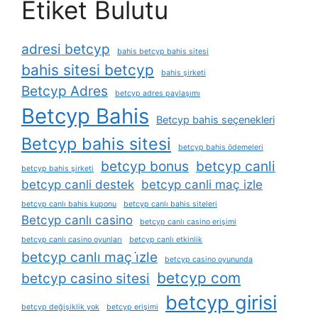
Etiket Bulutu
adresi betcyp
bahis betcyp bahis sitesi
bahis sitesi betcyp
bahis şirketi
Betcyp Adres
betcyp adres paylaşımı
Betcyp Bahis
Betcyp bahis seçenekleri
Betcyp bahis sitesi
betcyp bahis ödemeleri
betcyp bonus
betcyp canli
betcyp bahis şirketi
betcyp canli destek
betcyp canli maç izle
betcyp canlı bahis kuponu
betcyp canlı bahis siteleri
Betcyp canlı casino
betcyp canlı casino erişimi
betcyp canlı casino oyunları
betcyp canlı etkinlik
betcyp canlı maç i̇zle
betcyp casino oyununda
betcyp com
betcyp casino sitesi
betcyp girisi
betcyp değişiklik yok
betcyp erişimi