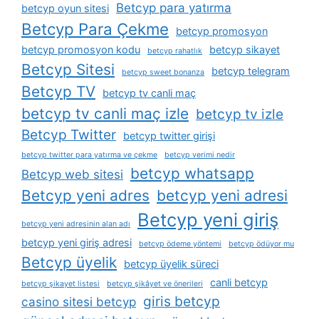
Betcyp para yatırma
betcyp oyun sitesi
Betcyp Para Çekme
betcyp promosyon
betcyp promosyon kodu
betcyp sikayet
betcyp rahatlık
Betcyp Sitesi
betcyp telegram
betcyp sweet bonanza
Betcyp TV
betcyp tv canli maç
betcyp tv canli maç izle
betcyp tv izle
Betcyp Twitter
betcyp twitter girişi
betcyp twitter para yatırma ve çekme
betcyp verimi nedir
betcyp whatsapp
Betcyp web sitesi
Betcyp yeni adres
betcyp yeni adresi
Betcyp yeni giriş
betcyp yeni adresinin alan adı
betcyp yeni giriş adresi
betcyp ödeme yöntemi
betcyp ödüyor mu
Betcyp üyelik
betcyp üyelik süreci
canli betcyp
betcyp şikayet listesi
betcyp şikâyet ve önerileri
giris betcyp
casino sitesi betcyp