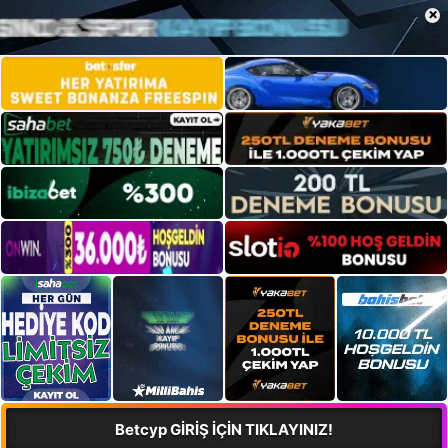
×
Betcyp GİRİŞ İÇİN TIKLAYINIZ!