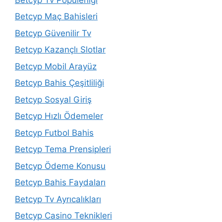
Betcyp Maç Bahisleri
Betcyp Güvenilir Tv
Betcyp Kazançlı Slotlar
Betcyp Mobil Arayüz
Betcyp Bahis Çeşitliliği
Betcyp Sosyal Giriş
Betcyp Hızlı Ödemeler
Betcyp Futbol Bahis
Betcyp Tema Prensipleri
Betcyp Ödeme Konusu
Betcyp Bahis Faydaları
Betcyp Tv Ayrıcalıkları
Betcyp Casino Teknikleri