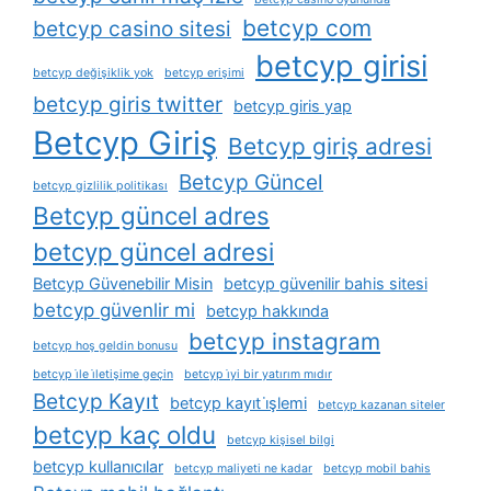
betcyp com
betcyp casino sitesi
betcyp girisi
betcyp değişiklik yok
betcyp erişimi
betcyp giris twitter
betcyp giris yap
Betcyp Giriş
Betcyp giriş adresi
Betcyp Güncel
betcyp gizlilik politikası
Betcyp güncel adres
betcyp güncel adresi
Betcyp Güvenebilir Misin
betcyp güvenilir bahis sitesi
betcyp güvenlir mi
betcyp hakkında
betcyp instagram
betcyp hoş geldin bonusu
betcyp i̇le i̇letişime geçin
betcyp i̇yi bir yatırım mıdır
Betcyp Kayıt
betcyp kayıt i̇şlemi
betcyp kazanan siteler
betcyp kaç oldu
betcyp kişisel bilgi
betcyp kullanıcılar
betcyp maliyeti ne kadar
betcyp mobil bahis