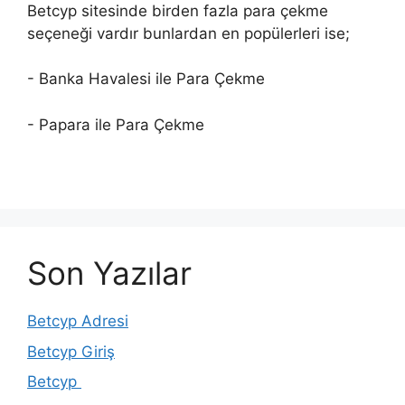
Betcyp sitesinde birden fazla para çekme
seçeneği vardır bunlardan en popülerleri ise;
- Banka Havalesi ile Para Çekme
- Papara ile Para Çekme
Son Yazılar
Betcyp Adresi
Betcyp Giriş
Betcyp