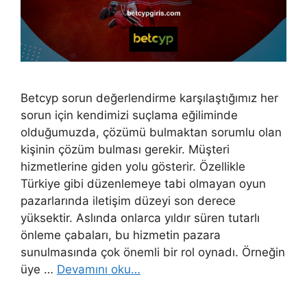
Betcyp sorun değerlendirme karşılaştığımız her
sorun için kendimizi suçlama eğiliminde
olduğumuzda, çözümü bulmaktan sorumlu olan
kişinin çözüm bulması gerekir. Müşteri
hizmetlerine giden yolu gösterir. Özellikle
Türkiye gibi düzenlemeye tabi olmayan oyun
pazarlarında iletişim düzeyi son derece
yüksektir. Aslında onlarca yıldır süren tutarlı
önleme çabaları, bu hizmetin pazara
sunulmasında çok önemli bir rol oynadı. Örneğin
üye …
Devamını oku…