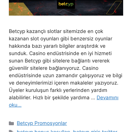
Betcyp kazançlı slotlar sitemizde en çok
kazanan slot oyunları gibi benzersiz oyunlar
hakkında bazı yararlı bilgiler araştırdık ve
sunduk. Casino endüstrisinde en iyi hizmeti
sunan Betcyp gibi sitelere bağlantı vererek
güvenilir sitelere bağlanıyoruz. Casino
endüstrisinde uzun zamandır çalışıyoruz ve bilgi
ve deneyimlerimizi içeren makaleler yazıyoruz.
Üyeler kuruluşun farklı yerlerinden yardım
alabilirler. Hızlı bir şekilde yardıma …
Devamını
oku…
Kategoriler
Betcyp Promosyonlar
Etiketler