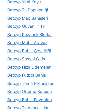
Betcyp Yeni Kayıt
Betcyp Tv Popülerliği
Betcyp Maç Bahisleri
Betcyp Güvenilir Tv
Betcyp Kazançlı Slotlar
Betcyp Mobil Arayüz
Betcyp Bahis Çeşitliliği
Betcyp Sosyal Giriş
Betcyp Hızlı Ödemeler
Betcyp Futbol Bahis
Betcyp Tema Prensipleri
Betcyp Ödeme Konusu
Betcyp Bahis Faydaları
Betcyp Tv Ayrıcalıkları