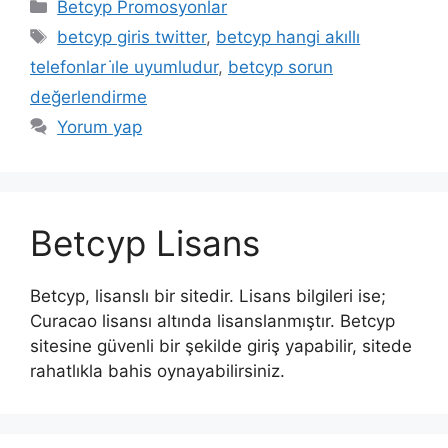
Kategoriler
Betcyp Promosyonlar
Etiketler
betcyp giris twitter
,
betcyp hangi akıllı
telefonlar i̇le uyumludur
,
betcyp sorun
değerlendirme
Yorum yap
Betcyp Lisans
Betcyp, lisanslı bir sitedir. Lisans bilgileri ise;
Curacao lisansı altında lisanslanmıştır. Betcyp
sitesine güvenli bir şekilde giriş yapabilir, sitede
rahatlıkla bahis oynayabilirsiniz.