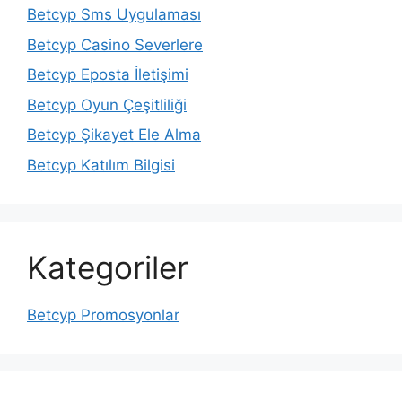
Betcyp Sms Uygulaması
Betcyp Casino Severlere
Betcyp Eposta İletişimi
Betcyp Oyun Çeşitliliği
Betcyp Şikayet Ele Alma
Betcyp Katılım Bilgisi
Kategoriler
Betcyp Promosyonlar