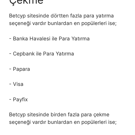
Betcyp sitesinde dörtten fazla para yatırma
seçeneği vardır bunlardan en popülerleri ise;
- Banka Havalesi ile Para Yatırma
- Cepbank ile Para Yatırma
- Papara
- Visa
- Payfix
Betcyp sitesinde birden fazla para çekme
seçeneği vardır bunlardan en popülerleri ise;