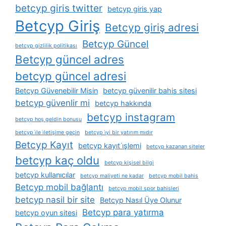
betcyp giris twitter
betcyp giris yap
Betcyp Giriş
Betcyp giriş adresi
Betcyp Güncel
betcyp gizlilik politikası
Betcyp güncel adres
betcyp güncel adresi
Betcyp Güvenebilir Misin
betcyp güvenilir bahis sitesi
betcyp güvenlir mi
betcyp hakkında
betcyp instagram
betcyp hoş geldin bonusu
betcyp i̇le i̇letişime geçin
betcyp i̇yi bir yatırım mıdır
Betcyp Kayıt
betcyp kayıt i̇şlemi
betcyp kazanan siteler
betcyp kaç oldu
betcyp kişisel bilgi
betcyp kullanıcılar
betcyp maliyeti ne kadar
betcyp mobil bahis
Betcyp mobil bağlantı
betcyp mobil spor bahisleri
betcyp nasil bir site
Betcyp Nasıl Üye Olunur
Betcyp para yatırma
betcyp oyun sitesi