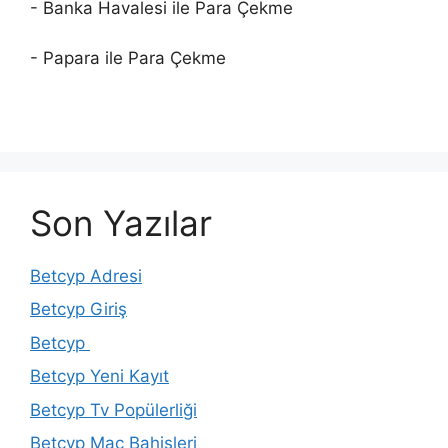
- Banka Havalesi ile Para Çekme
- Papara ile Para Çekme
Son Yazılar
Betcyp Adresi
Betcyp Giriş
Betcyp
Betcyp Yeni Kayıt
Betcyp Tv Popülerliği
Betcyp Maç Bahisleri