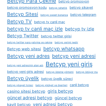
Betcyp Para Çekme
betcyp promosyon
betcyp promosyon kodu
betcyp sikayet
betcyp rahatlık
Betcyp Sitesi
betcyp telegram
betcyp sweet bonanza
Betcyp TV
betcyp tv canli maç
betcyp tv canli maç izle
betcyp tv izle
Betcyp Twitter
betcyp twitter girişi
betcyp twitter para yatırma ve çekme
betcyp verimi nedir
betcyp whatsapp
Betcyp web sitesi
Betcyp yeni adres
betcyp yeni adresi
Betcyp yeni giriş
betcyp yeni adresinin alan adı
betcyp yeni giriş adresi
betcyp ödeme yöntemi
betcyp ödüyor mu
Betcyp üyelik
betcyp üyelik süreci
canli betcyp
betcyp şikayet listesi
betcyp şikâyet ve önerileri
giris betcyp
casino sitesi betcyp
güncel adresi betcyp
güncel betcyp
yeni adresi betcyp
kayit betcyp