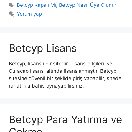
Etiketler
Betcyp Kapalı Mı
,
Betcyp Nasıl Üye Olunur
Yorum yap
Betcyp Lisans
Betcyp, lisanslı bir sitedir. Lisans bilgileri ise;
Curacao lisansı altında lisanslanmıştır. Betcyp
sitesine güvenli bir şekilde giriş yapabilir, sitede
rahatlıkla bahis oynayabilirsiniz.
Betcyp Para Yatırma ve
Çekme