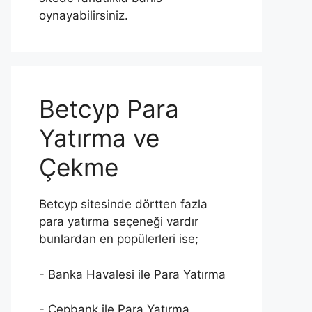
oynayabilirsiniz.
Betcyp Para
Yatırma ve
Çekme
Betcyp sitesinde dörtten fazla
para yatırma seçeneği vardır
bunlardan en popülerleri ise;
- Banka Havalesi ile Para Yatırma
- Cepbank ile Para Yatırma