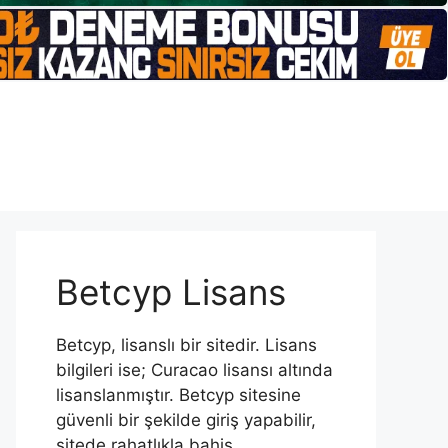
Betcyp Lisans
Betcyp, lisanslı bir sitedir. Lisans
bilgileri ise; Curacao lisansı altında
lisanslanmıştır. Betcyp sitesine
güvenli bir şekilde giriş yapabilir,
sitede rahatlıkla bahis