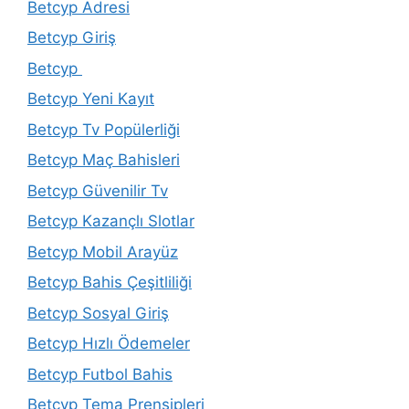
Betcyp Adresi
Betcyp Giriş
Betcyp
Betcyp Yeni Kayıt
Betcyp Tv Popülerliği
Betcyp Maç Bahisleri
Betcyp Güvenilir Tv
Betcyp Kazançlı Slotlar
Betcyp Mobil Arayüz
Betcyp Bahis Çeşitliliği
Betcyp Sosyal Giriş
Betcyp Hızlı Ödemeler
Betcyp Futbol Bahis
Betcyp Tema Prensipleri