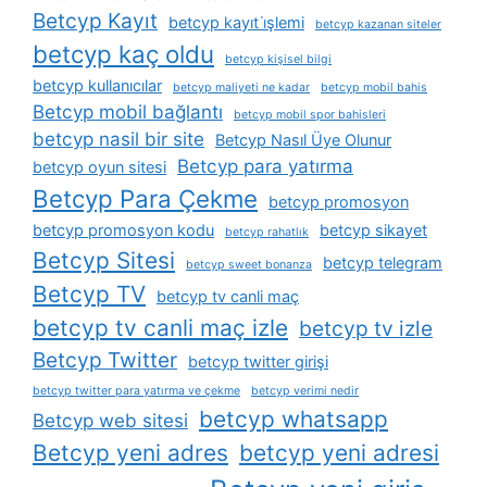
Betcyp Kayıt
betcyp kayıt i̇şlemi
betcyp kazanan siteler
betcyp kaç oldu
betcyp kişisel bilgi
betcyp kullanıcılar
betcyp maliyeti ne kadar
betcyp mobil bahis
Betcyp mobil bağlantı
betcyp mobil spor bahisleri
betcyp nasil bir site
Betcyp Nasıl Üye Olunur
Betcyp para yatırma
betcyp oyun sitesi
Betcyp Para Çekme
betcyp promosyon
betcyp promosyon kodu
betcyp sikayet
betcyp rahatlık
Betcyp Sitesi
betcyp telegram
betcyp sweet bonanza
Betcyp TV
betcyp tv canli maç
betcyp tv canli maç izle
betcyp tv izle
Betcyp Twitter
betcyp twitter girişi
betcyp twitter para yatırma ve çekme
betcyp verimi nedir
betcyp whatsapp
Betcyp web sitesi
Betcyp yeni adres
betcyp yeni adresi