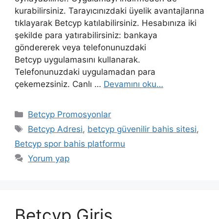
kurabilirsiniz. Tarayıcınızdaki üyelik avantajlarına
tıklayarak Betcyp katılabilirsiniz. Hesabınıza iki
şekilde para yatırabilirsiniz: bankaya
göndererek veya telefonunuzdaki
Betcyp uygulamasını kullanarak.
Telefonunuzdaki uygulamadan para
çekemezsiniz. Canlı …
Devamını oku…
Kategoriler
Betcyp Promosyonlar
Etiketler
Betcyp Adresi
,
betcyp güvenilir bahis sitesi
,
Betcyp spor bahis platformu
Yorum yap
Betcyp Giriş