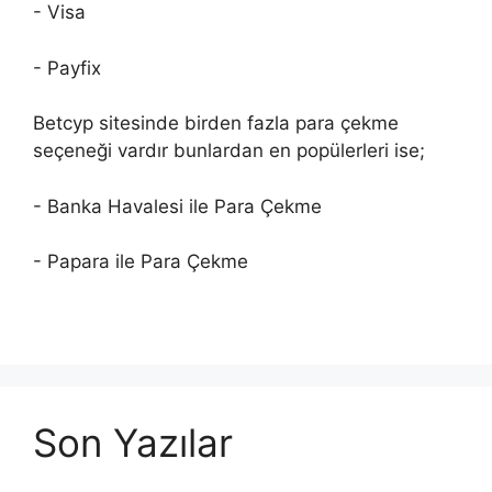
- Visa
- Payfix
Betcyp sitesinde birden fazla para çekme
seçeneği vardır bunlardan en popülerleri ise;
- Banka Havalesi ile Para Çekme
- Papara ile Para Çekme
Son Yazılar