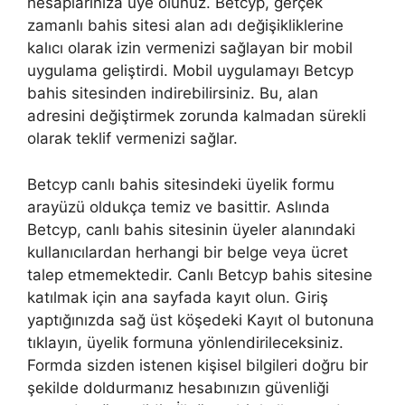
hesaplarınıza üye olunuz. Betcyp, gerçek
zamanlı bahis sitesi alan adı değişikliklerine
kalıcı olarak izin vermenizi sağlayan bir mobil
uygulama geliştirdi. Mobil uygulamayı Betcyp
bahis sitesinden indirebilirsiniz. Bu, alan
adresini değiştirmek zorunda kalmadan sürekli
olarak teklif vermenizi sağlar.
Betcyp canlı bahis sitesindeki üyelik formu
arayüzü oldukça temiz ve basittir. Aslında
Betcyp, canlı bahis sitesinin üyeler alanındaki
kullanıcılardan herhangi bir belge veya ücret
talep etmemektedir. Canlı Betcyp bahis sitesine
katılmak için ana sayfada kayıt olun. Giriş
yaptığınızda sağ üst köşedeki Kayıt ol butonuna
tıklayın, üyelik formuna yönlendirileceksiniz.
Formda sizden istenen kişisel bilgileri doğru bir
şekilde doldurmanız hesabınızın güvenliği