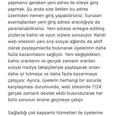
yapmanız gereken yeni adres ile siteye giriş
yapmak. Şu anda size iletilen bu adres
üzerinden hemen giriş yapabilirsiniz. Sunulan
avantajlardan yeni giriş adresi aracılığıyla da
yararlanabilirsiniz. Yeni adrese entegre edilmiş
yüzlerce bahis ve oyun sizlere sunuluyor. Kendi
web sitesinin yanı sıra sosyal ağlarda da aktif
olarak paylaşımlarda bulunarak üyelerinin daha
fazla kazanmasını sağlıyor. Yeni değişiklikleri,
bahis oranlarını ve gerçek zamanlı oranları
sosyal medya takipçileriyle paylaşarak onları
daha iyi tutmaya ve daha fazla kazanmaya
çalışıyor. Ayrıca, üyelerin herhangi bir sorunla
karşılaşması durumunda, web sitesinde 7/24
gerçek zamanlı destek ekibi bulundurarak her
türlü sorunun önüne geçmeye çalışır.
Sağladığı çok kapsamlı hizmetleri ile üyelerine