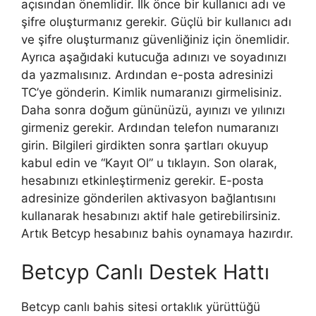
açısından önemlidir. İlk önce bir kullanıcı adı ve
şifre oluşturmanız gerekir. Güçlü bir kullanıcı adı
ve şifre oluşturmanız güvenliğiniz için önemlidir.
Ayrıca aşağıdaki kutucuğa adınızı ve soyadınızı
da yazmalısınız. Ardından e-posta adresinizi
TC’ye gönderin. Kimlik numaranızı girmelisiniz.
Daha sonra doğum gününüzü, ayınızı ve yılınızı
girmeniz gerekir. Ardından telefon numaranızı
girin. Bilgileri girdikten sonra şartları okuyup
kabul edin ve “Kayıt Ol” u tıklayın. Son olarak,
hesabınızı etkinleştirmeniz gerekir. E-posta
adresinize gönderilen aktivasyon bağlantısını
kullanarak hesabınızı aktif hale getirebilirsiniz.
Artık Betcyp hesabınız bahis oynamaya hazırdır.
Betcyp Canlı Destek Hattı
Betcyp canlı bahis sitesi ortaklık yürüttüğü