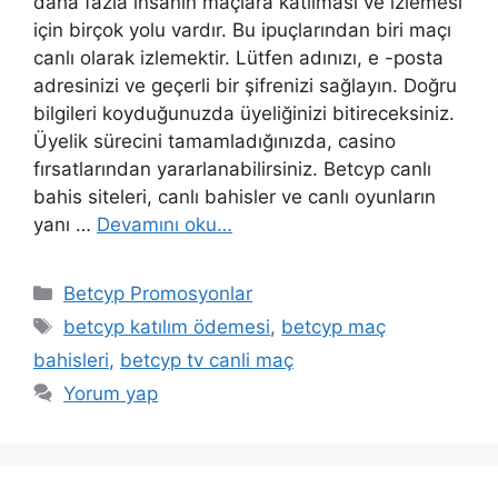
daha fazla insanın maçlara katılması ve izlemesi
için birçok yolu vardır. Bu ipuçlarından biri maçı
canlı olarak izlemektir. Lütfen adınızı, e -posta
adresinizi ve geçerli bir şifrenizi sağlayın. Doğru
bilgileri koyduğunuzda üyeliğinizi bitireceksiniz.
Üyelik sürecini tamamladığınızda, casino
fırsatlarından yararlanabilirsiniz. Betcyp canlı
bahis siteleri, canlı bahisler ve canlı oyunların
yanı …
Devamını oku…
Kategoriler
Betcyp Promosyonlar
Etiketler
betcyp katılım ödemesi
,
betcyp maç
bahisleri
,
betcyp tv canli maç
Yorum yap