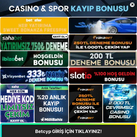
×
Betcyp GİRİŞ İÇİN TIKLAYINIZ!