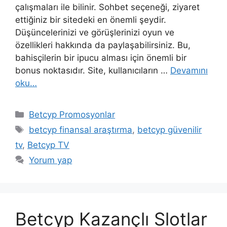
çalışmaları ile bilinir. Sohbet seçeneği, ziyaret
ettiğiniz bir sitedeki en önemli şeydir.
Düşüncelerinizi ve görüşlerinizi oyun ve
özellikleri hakkında da paylaşabilirsiniz. Bu,
bahisçilerin bir ipucu alması için önemli bir
bonus noktasıdır. Site, kullanıcıların …
Devamını
oku…
Kategoriler
Betcyp Promosyonlar
Etiketler
betcyp finansal araştırma
,
betcyp güvenilir
tv
,
Betcyp TV
Yorum yap
Betcyp Kazançlı Slotlar