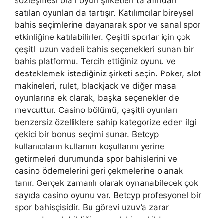
sözleşmesi olan oyun şirketleri tarafından
satılan oyunları da tartışır. Katılımcılar bireysel
bahis seçimlerine dayanarak spor ve sanal spor
etkinliğine katılabilirler. Çeşitli sporlar için çok
çeşitli uzun vadeli bahis seçenekleri sunan bir
bahis platformu. Tercih ettiğiniz oyunu ve
desteklemek istediğiniz şirketi seçin. Poker, slot
makineleri, rulet, blackjack ve diğer masa
oyunlarına ek olarak, başka seçenekler de
mevcuttur. Casino bölümü, çeşitli oyunları
benzersiz özelliklere sahip kategorize eden ilgi
çekici bir bonus seçimi sunar. Betcyp
kullanıcıların kullanım koşullarını yerine
getirmeleri durumunda spor bahislerini ve
casino ödemelerini geri çekmelerine olanak
tanır. Gerçek zamanlı olarak oynanabilecek çok
sayıda casino oyunu var. Betcyp profesyonel bir
spor bahisçisidir. Bu görevi uzuv’a zarar