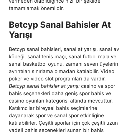
vermeden olabildiğince hızlı bir şekilde
tamamlamak önemlidir.
Betcyp Sanal Bahisler At
Yarışı
Betcyp sanal bahisleri, sanal at yarışı, sanal av
köpeği, sanal tenis maçı, sanal futbol maçı ve
sanal basketbol oyunu, zamanı seven üyelerin
ayrıntıları sınırlama olmadan katılabilir. Video
poker ve video slot programları da vardır.
Betcyp sanal bahisler at yarışı
casino ve spor
bahis seçenekleri daha geniş spor bahis ve
casino oyunları kategorisi altında mevcuttur.
Katılımcılar bireysel bahis seçimlerine
dayanarak spor ve sanal spor etkinliğine
katılabilirler. Çeşitli sporlar için çok çeşitli uzun
vadeli bahis seçenekleri sunan bir bahis