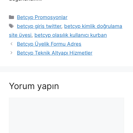
Kategoriler
Betcyp Promosyonlar
Etiketler
betcyp giris twitter
,
betcyp kimlik doğrulama
site üyesi
,
betcyp olasılık kullanıcı kurban
Betcyp Üyelik Formu Adres
Betcyp Teknik Altyapı Hizmetler
Yorum yapın
Yorum