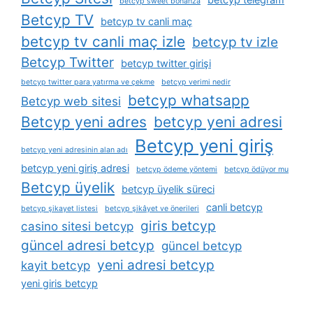
betcyp sweet bonanza
Betcyp TV
betcyp tv canli maç
betcyp tv canli maç izle
betcyp tv izle
Betcyp Twitter
betcyp twitter girişi
betcyp twitter para yatırma ve çekme
betcyp verimi nedir
betcyp whatsapp
Betcyp web sitesi
Betcyp yeni adres
betcyp yeni adresi
Betcyp yeni giriş
betcyp yeni adresinin alan adı
betcyp yeni giriş adresi
betcyp ödeme yöntemi
betcyp ödüyor mu
Betcyp üyelik
betcyp üyelik süreci
canli betcyp
betcyp şikayet listesi
betcyp şikâyet ve önerileri
giris betcyp
casino sitesi betcyp
güncel adresi betcyp
güncel betcyp
yeni adresi betcyp
kayit betcyp
yeni giris betcyp