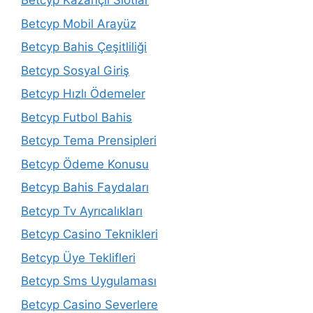
Betcyp Kazançlı Slotlar
Betcyp Mobil Arayüz
Betcyp Bahis Çeşitliliği
Betcyp Sosyal Giriş
Betcyp Hızlı Ödemeler
Betcyp Futbol Bahis
Betcyp Tema Prensipleri
Betcyp Ödeme Konusu
Betcyp Bahis Faydaları
Betcyp Tv Ayrıcalıkları
Betcyp Casino Teknikleri
Betcyp Üye Teklifleri
Betcyp Sms Uygulaması
Betcyp Casino Severlere