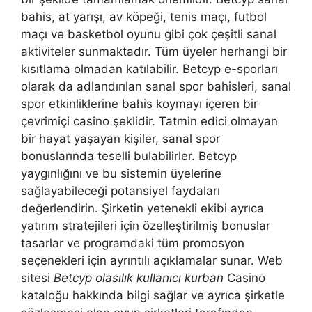
bahis, at yarışı, av köpeği, tenis maçı, futbol
maçı ve basketbol oyunu gibi çok çeşitli sanal
aktiviteler sunmaktadır. Tüm üyeler herhangi bir
kısıtlama olmadan katılabilir. Betcyp e-sporları
olarak da adlandırılan sanal spor bahisleri, sanal
spor etkinliklerine bahis koymayı içeren bir
çevrimiçi casino şeklidir. Tatmin edici olmayan
bir hayat yaşayan kişiler, sanal spor
bonuslarında teselli bulabilirler. Betcyp
yaygınlığını ve bu sistemin üyelerine
sağlayabileceği potansiyel faydaları
değerlendirin. Şirketin yetenekli ekibi ayrıca
yatırım stratejileri için özelleştirilmiş bonuslar
tasarlar ve programdaki tüm promosyon
seçenekleri için ayrıntılı açıklamalar sunar. Web
sitesi
Betcyp olasılık kullanıcı kurban
Casino
kataloğu hakkında bilgi sağlar ve ayrıca şirketle