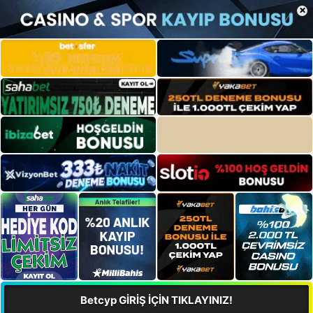
×
Betcyp GİRİŞ İÇİN TIKLAYINIZ!