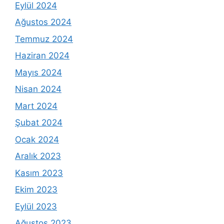
Eylül 2024
Ağustos 2024
Temmuz 2024
Haziran 2024
Mayıs 2024
Nisan 2024
Mart 2024
Şubat 2024
Ocak 2024
Aralık 2023
Kasım 2023
Ekim 2023
Eylül 2023
Ağustos 2023