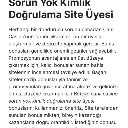
Sorun Yok Kimlik
Doğrulama Site Üyesi
Herhangi bir dondurucu sorunu olmadan Canlı
Casino’nun tadını çıkarmak için bir üyelik
oluşturmak ve depozito yapmak gerekir. Bahis
bonusları genellikle önemli getiriler sağlayabilir.
Promosyonun avantajlarını en üst düzeye
çıkarmak için, kalıcı bonuslar sunan bahis
sitelerinin incelenmesi tavsiye edilir. Başarılı
siteler cazip bonuslarıyla tanınır ve
promosyonları güvence altına almak ve gelirinizi
en üst düzeye çıkarmak için
Betcyp canlı casino
sorun yok kimlik doğrulama site üyesi
bonuslarını kullanmanızı öneririz. Site tarafından
sunulan bonus miktarı, bireyin kazandığı
kazançlarla doğru orantılıdır. İstediğiniz bonusu