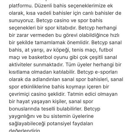
platformu. Düzenli bahis seçeneklerimize ek
olarak, kısa vadeli bahisler için canlı bahisler de
sunuyoruz. Betcyp casino ve spor bahis
seçenekleri bir spor kitabıdır. Betcyp herhangi
bir zarar vermeden bu görevi olabildiğince hızlı
bir şekilde tamamlamak önemlidir. Betcyp sanal
bahis, at yarışı, av köpeği, tenis maçı, futbol
maçı ve basketbol oyunu gibi çok çeşitli sanal
aktiviteler sunmaktadır. Tüm üyeler herhangi bir
kısıtlama olmadan katılabilir. Betcyp e-sporları
olarak da adlandırılan sanal spor bahisleri, sanal
spor etkinliklerine bahis koymayı içeren bir
çevrimiçi casino şeklidir. Tatmin edici olmayan
bir hayat yaşayan kişiler, sanal spor
bonuslarında teselli bulabilirler. Betcyp
yaygınlığını ve bu sistemin üyelerine
sağlayabileceği potansiyel faydaları
değerlendirin.