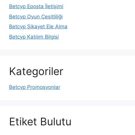
Betcyp Eposta İletişimi
Betcyp Oyun Çeşitliliği
Betcyp Şikayet Ele Alma
Betcyp Katılım Bilgisi
Kategoriler
Betcyp Promosyonlar
Etiket Bulutu