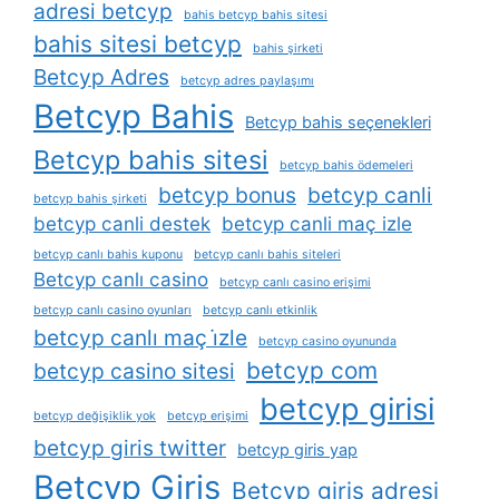
adresi betcyp
bahis betcyp bahis sitesi
bahis sitesi betcyp
bahis şirketi
Betcyp Adres
betcyp adres paylaşımı
Betcyp Bahis
Betcyp bahis seçenekleri
Betcyp bahis sitesi
betcyp bahis ödemeleri
betcyp bonus
betcyp canli
betcyp bahis şirketi
betcyp canli destek
betcyp canli maç izle
betcyp canlı bahis kuponu
betcyp canlı bahis siteleri
Betcyp canlı casino
betcyp canlı casino erişimi
betcyp canlı casino oyunları
betcyp canlı etkinlik
betcyp canlı maç i̇zle
betcyp casino oyununda
betcyp com
betcyp casino sitesi
betcyp girisi
betcyp değişiklik yok
betcyp erişimi
betcyp giris twitter
betcyp giris yap
Betcyp Giriş
Betcyp giriş adresi