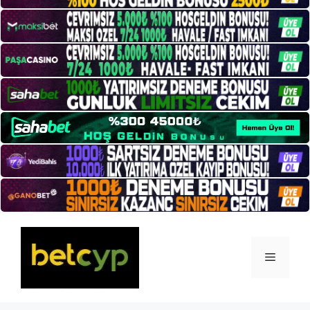
İçeriğe
atla
Menü