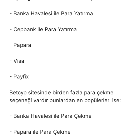
- Banka Havalesi ile Para Yatırma
- Cepbank ile Para Yatırma
- Papara
- Visa
- Payfix
Betcyp sitesinde birden fazla para çekme
seçeneği vardır bunlardan en popülerleri ise;
- Banka Havalesi ile Para Çekme
- Papara ile Para Çekme