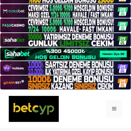
İçeriğe
atla
Menü