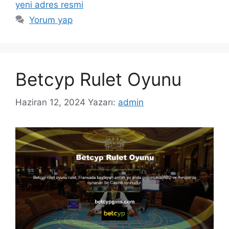
yeni adres resmi
Yorum yap
Betcyp Rulet Oyunu
Haziran 12, 2024
Yazarı:
admin