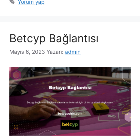
Yorum yap
Betcyp Bağlantısı
Mayıs 6, 2023
Yazarı:
admin