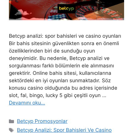
Betcyp analizi: spor bahisleri ve casino oyunları
Bir bahis sitesinin güvenlikten sonra en önemli
özelliklerinden biri de sunduğu oyun
deneyimidir. Bu nedenle, Betcyp analizi ve
sorgulanması farklı bölümlerin ele alınmasını
gerektirir. Online bahis sitesi, kullanıcılarına
sektördeki en iyi oyunları sunmaktadır. Söz
konusu casino olduğunda bu adres içerisinde
slot, fal, bingo, lucky 5 gibi çeşitli oyun …
Devamını oku…
Kategoriler
Betcyp Promosyonlar
Etiketler
Betcyp Analizi: Spor Bahisleri Ve Casino