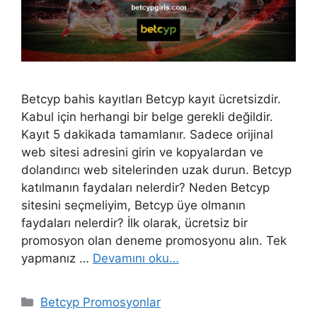
Betcyp bahis kayıtları Betcyp kayıt ücretsizdir.
Kabul için herhangi bir belge gerekli değildir.
Kayıt 5 dakikada tamamlanır. Sadece orijinal
web sitesi adresini girin ve kopyalardan ve
dolandırıcı web sitelerinden uzak durun. Betcyp
katılmanın faydaları nelerdir? Neden Betcyp
sitesini seçmeliyim, Betcyp üye olmanın
faydaları nelerdir? İlk olarak, ücretsiz bir
promosyon olan deneme promosyonu alın. Tek
yapmanız …
Devamını oku…
Kategoriler
Betcyp Promosyonlar