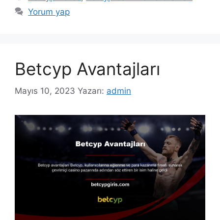
Yorum yap
Betcyp Avantajları
Mayıs 10, 2023
Yazarı:
admin