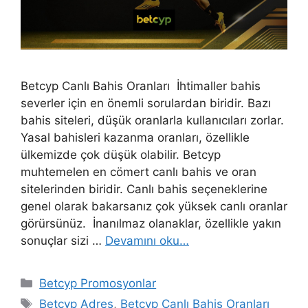
Betcyp Canlı Bahis Oranları İhtimaller bahis
severler için en önemli sorulardan biridir. Bazı
bahis siteleri, düşük oranlarla kullanıcıları zorlar.
Yasal bahisleri kazanma oranları, özellikle
ülkemizde çok düşük olabilir. Betcyp
muhtemelen en cömert canlı bahis ve oran
sitelerinden biridir. Canlı bahis seçeneklerine
genel olarak bakarsanız çok yüksek canlı oranlar
görürsünüz. İnanılmaz olanaklar, özellikle yakın
sonuçlar sizi …
Devamını oku…
Kategoriler
Betcyp Promosyonlar
Etiketler
Betcyp Adres
,
Betcyp Canlı Bahis Oranları