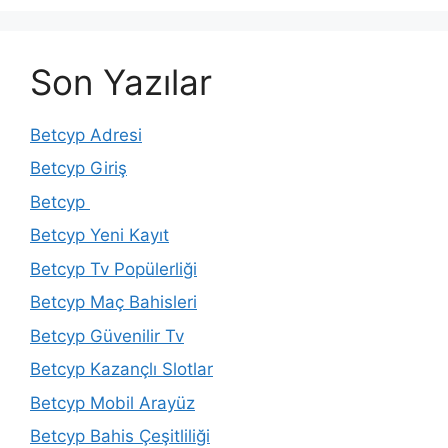
Son Yazılar
Betcyp Adresi
Betcyp Giriş
Betcyp
Betcyp Yeni Kayıt
Betcyp Tv Popülerliği
Betcyp Maç Bahisleri
Betcyp Güvenilir Tv
Betcyp Kazançlı Slotlar
Betcyp Mobil Arayüz
Betcyp Bahis Çeşitliliği