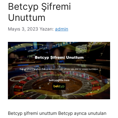
Betcyp Şifremi
Unuttum
Mayıs 3, 2023
Yazarı:
admin
Betcyp şifremi unuttum Betcyp ayrıca unutulan