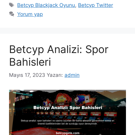
Etiketler
Betcyp Blackjack Oyunu
,
Betcyp Twitter
Yorum yap
Betcyp Analizi: Spor
Bahisleri
Mayıs 17, 2023
Yazarı:
admin