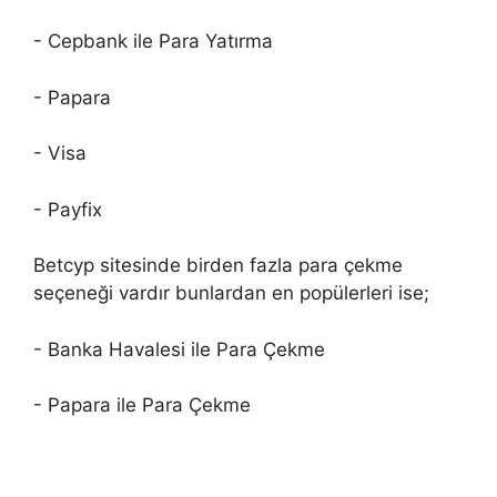
- Cepbank ile Para Yatırma
- Papara
- Visa
- Payfix
Betcyp sitesinde birden fazla para çekme
seçeneği vardır bunlardan en popülerleri ise;
- Banka Havalesi ile Para Çekme
- Papara ile Para Çekme