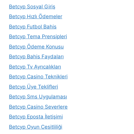
Betcyp Sosyal Giriş
Betcyp Hızlı Ödemeler
Betcyp Futbol Bahis
Betcyp Tema Prensipleri
Betcyp Ödeme Konusu
Betcyp Bahis Faydaları
Betcyp Tv Ayrıcalıkları
Betcyp Casino Teknikleri
Betcyp Üye Teklifleri
Betcyp Sms Uygulaması
Betcyp Casino Severlere
Betcyp Eposta İletişimi
Betcyp Oyun Çeşitliliği