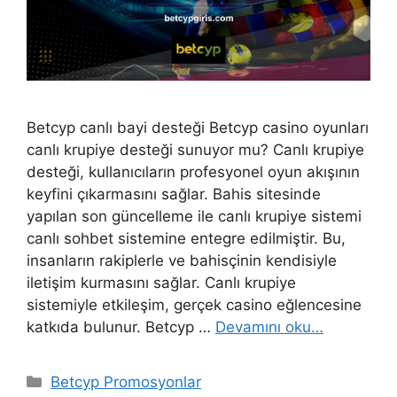
Betcyp canlı bayi desteği Betcyp casino oyunları
canlı krupiye desteği sunuyor mu? Canlı krupiye
desteği, kullanıcıların profesyonel oyun akışının
keyfini çıkarmasını sağlar. Bahis sitesinde
yapılan son güncelleme ile canlı krupiye sistemi
canlı sohbet sistemine entegre edilmiştir. Bu,
insanların rakiplerle ve bahisçinin kendisiyle
iletişim kurmasını sağlar. Canlı krupiye
sistemiyle etkileşim, gerçek casino eğlencesine
katkıda bulunur. Betcyp …
Devamını oku…
Kategoriler
Betcyp Promosyonlar