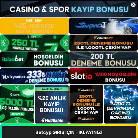
×
Betcyp GİRİŞ İÇİN TIKLAYINIZ!