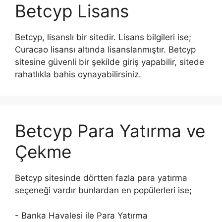
Betcyp Lisans
Betcyp, lisanslı bir sitedir. Lisans bilgileri ise;
Curacao lisansı altında lisanslanmıştır. Betcyp
sitesine güvenli bir şekilde giriş yapabilir, sitede
rahatlıkla bahis oynayabilirsiniz.
Betcyp Para Yatırma ve
Çekme
Betcyp sitesinde dörtten fazla para yatırma
seçeneği vardır bunlardan en popülerleri ise;
- Banka Havalesi ile Para Yatırma