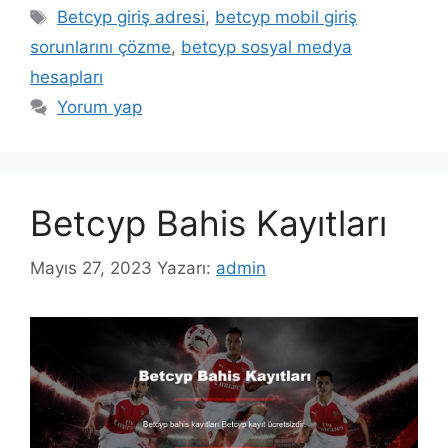
Etiketler
Betcyp giriş adresi
,
betcyp mobil giriş
sorunlarını çözme
,
betcyp sosyal medya
hesapları
Yorum yap
Betcyp Bahis Kayıtları
Mayıs 27, 2023
Yazarı:
admin