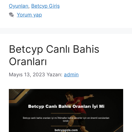
Oyunları
,
Betcyp Giriş
Yorum yap
Betcyp Canlı Bahis
Oranları
Mayıs 13, 2023
Yazarı:
admin