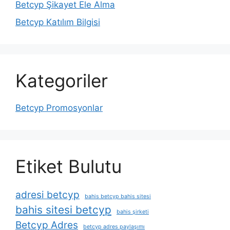
Betcyp Şikayet Ele Alma
Betcyp Katılım Bilgisi
Kategoriler
Betcyp Promosyonlar
Etiket Bulutu
adresi betcyp
bahis betcyp bahis sitesi
bahis sitesi betcyp
bahis şirketi
Betcyp Adres
betcyp adres paylaşımı