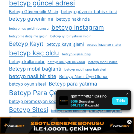
betcyp güncel adresi
Betcyp Güvenebilir Misin
betcyp güvenilir bahis sitesi
betcyp güvenlir mi
betcyp hakkında
betcyp instagram
betcyp hoş geldin bonusu
betcyp i̇le i̇letişime geçin
betcyp i̇yi bir yatırım mıdır
Betcyp Kayıt
betcyp kayıt i̇şlemi
betcyp kazanan siteler
betcyp kaç oldu
betcyp kişisel bilgi
betcyp kullanıcılar
betcyp maliyeti ne kadar
betcyp mobil bahis
Betcyp mobil bağlantı
betcyp mobil spor bahisleri
betcyp nasil bir site
Betcyp Nasıl Üye Olunur
Betcyp para yatırma
betcyp oyun sitesi
Betcyp Para Çekme
betcyp promosyon
betcyp promosyon kodu
betcyp sikayet
betcyp rahatlık
Betcyp Sitesi
betcyp telegram
betcyp sweet bonanza
Betcyp TV
betcyp tv canli maç
×
betcyp tv canli maç izle
betcyp tv izle