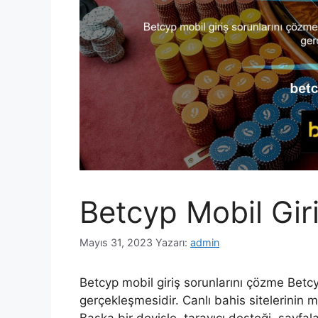
Betcyp Mobil Gir
Mayıs 31, 2023
Yazarı:
admin
Betcyp mobil giriş sorunlarını çözme Betcyp
gerçekleşmesidir. Canlı bahis sitelerinin m
Başka bir deyişle, tarayıcı desteği, sayfa