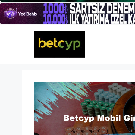
İçeriğe
atla