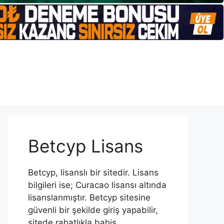
Betcyp Lisans
Betcyp, lisanslı bir sitedir. Lisans
bilgileri ise; Curacao lisansı altında
lisanslanmıştır. Betcyp sitesine
güvenli bir şekilde giriş yapabilir,
sitede rahatlıkla bahis