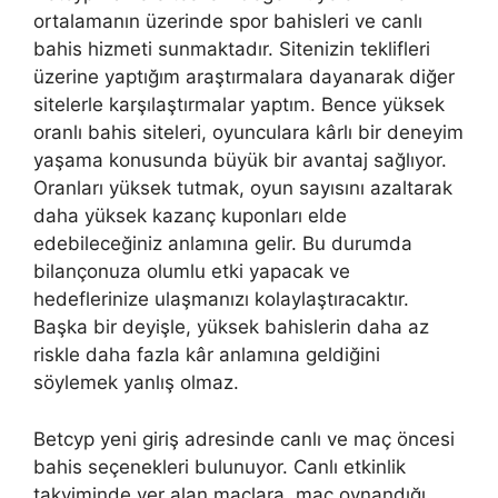
ortalamanın üzerinde spor bahisleri ve canlı
bahis hizmeti sunmaktadır. Sitenizin teklifleri
üzerine yaptığım araştırmalara dayanarak diğer
sitelerle karşılaştırmalar yaptım. Bence yüksek
oranlı bahis siteleri, oyunculara kârlı bir deneyim
yaşama konusunda büyük bir avantaj sağlıyor.
Oranları yüksek tutmak, oyun sayısını azaltarak
daha yüksek kazanç kuponları elde
edebileceğiniz anlamına gelir. Bu durumda
bilançonuza olumlu etki yapacak ve
hedeflerinize ulaşmanızı kolaylaştıracaktır.
Başka bir deyişle, yüksek bahislerin daha az
riskle daha fazla kâr anlamına geldiğini
söylemek yanlış olmaz.
Betcyp yeni giriş adresinde canlı ve maç öncesi
bahis seçenekleri bulunuyor. Canlı etkinlik
takviminde yer alan maçlara, maç oynandığı