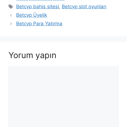
Etiketler
Betcyp bahis sitesi
,
Betcyp slot oyunları
Betcyp Üyelik
Betcyp Para Yatırma
Yorum yapın
Yorum