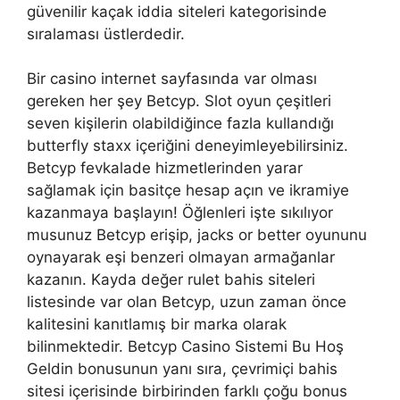
güvenilir kaçak iddia siteleri kategorisinde
sıralaması üstlerdedir.
Bir casino internet sayfasında var olması
gereken her şey Betcyp. Slot oyun çeşitleri
seven kişilerin olabildiğince fazla kullandığı
butterfly staxx içeriğini deneyimleyebilirsiniz.
Betcyp fevkalade hizmetlerinden yarar
sağlamak için basitçe hesap açın ve ikramiye
kazanmaya başlayın! Öğlenleri işte sıkılıyor
musunuz Betcyp erişip, jacks or better oyununu
oynayarak eşi benzeri olmayan armağanlar
kazanın. Kayda değer rulet bahis siteleri
listesinde var olan Betcyp, uzun zaman önce
kalitesini kanıtlamış bir marka olarak
bilinmektedir. Betcyp Casino Sistemi Bu Hoş
Geldin bonusunun yanı sıra, çevrimiçi bahis
sitesi içerisinde birbirinden farklı çoğu bonus