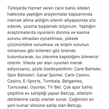
Türkiye’de hizmet veren canlı bahis siteleri
hakkında yaptığım araştırmalar kapsamında
mercek altına aldığım sitenin altyapısında söz
ederek, yazıma başlamak istiyorum. Yaptığım
araştırmalarda oyunların donma ve kasma
sorunu olmadan oynatılması, yüksek
çözünürlükte sunulması ve erişim sorunun
olmaması gibi kriterleri göz önünde
bulundurarak, bu izlenime kapıldığımı bilmenizi
isterim. Sitede yer alan oyunları merak
ediyorsanız, şöyle özetleyebilirim: Canlı Bahisler,
Spor Bahisleri, Sanal Sporlar, Canlı Casino,
Casino, E-Sports, Tombala, Betgames,
Turnuvalar, Oyunlar, TV Bet. Çok spor bahis
çeşidine ev sahipliği yapan Betcyp, atletizm
derbilerine cazip oranlar sunar. Çağımızın en
yeni kumar sitesine sahip olan Betcyp,