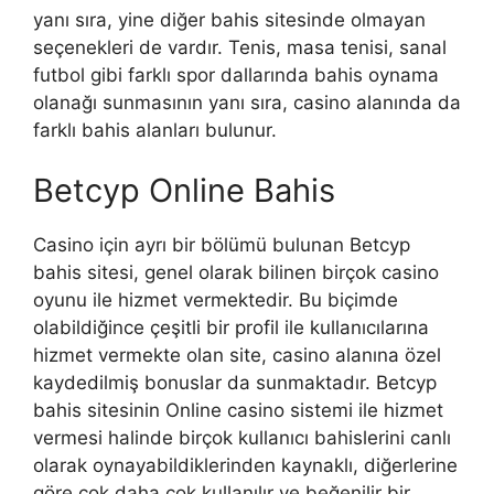
yanı sıra, yine diğer bahis sitesinde olmayan
seçenekleri de vardır. Tenis, masa tenisi, sanal
futbol gibi farklı spor dallarında bahis oynama
olanağı sunmasının yanı sıra, casino alanında da
farklı bahis alanları bulunur.
Betcyp Online Bahis
Casino için ayrı bir bölümü bulunan Betcyp
bahis sitesi, genel olarak bilinen birçok casino
oyunu ile hizmet vermektedir. Bu biçimde
olabildiğince çeşitli bir profil ile kullanıcılarına
hizmet vermekte olan site, casino alanına özel
kaydedilmiş bonuslar da sunmaktadır. Betcyp
bahis sitesinin Online casino sistemi ile hizmet
vermesi halinde birçok kullanıcı bahislerini canlı
olarak oynayabildiklerinden kaynaklı, diğerlerine
göre çok daha çok kullanılır ve beğenilir bir