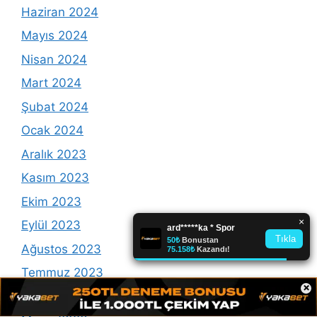
Haziran 2024
Mayıs 2024
Nisan 2024
Mart 2024
Şubat 2024
Ocak 2024
Aralık 2023
Kasım 2023
Ekim 2023
Eylül 2023
Ağustos 2023
Temmuz 2023
×
Haziran 2023