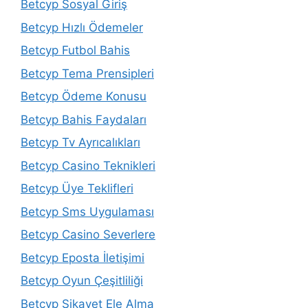
Betcyp Sosyal Giriş
Betcyp Hızlı Ödemeler
Betcyp Futbol Bahis
Betcyp Tema Prensipleri
Betcyp Ödeme Konusu
Betcyp Bahis Faydaları
Betcyp Tv Ayrıcalıkları
Betcyp Casino Teknikleri
Betcyp Üye Teklifleri
Betcyp Sms Uygulaması
Betcyp Casino Severlere
Betcyp Eposta İletişimi
Betcyp Oyun Çeşitliliği
Betcyp Şikayet Ele Alma