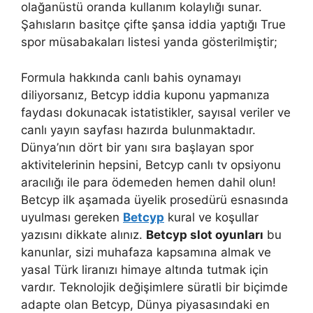
olağanüstü oranda kullanım kolaylığı sunar.
Şahısların basitçe çifte şansa iddia yaptığı True
spor müsabakaları listesi yanda gösterilmiştir;
Formula hakkında canlı bahis oynamayı
diliyorsanız, Betcyp iddia kuponu yapmanıza
faydası dokunacak istatistikler, sayısal veriler ve
canlı yayın sayfası hazırda bulunmaktadır.
Dünya’nın dört bir yanı sıra başlayan spor
aktivitelerinin hepsini, Betcyp canlı tv opsiyonu
aracılığı ile para ödemeden hemen dahil olun!
Betcyp ilk aşamada üyelik prosedürü esnasında
uyulması gereken
Betcyp
kural ve koşullar
yazısını dikkate alınız.
Betcyp slot oyunları
bu
kanunlar, sizi muhafaza kapsamına almak ve
yasal Türk liranızı himaye altında tutmak için
vardır. Teknolojik değişimlere süratli bir biçimde
adapte olan Betcyp, Dünya piyasasındaki en