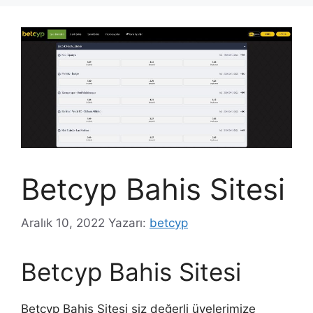
Betcyp Bahis Sitesi
Aralık 10, 2022
Yazarı:
betcyp
Betcyp Bahis Sitesi
Betcyp Bahis Sitesi siz değerli üyelerimize