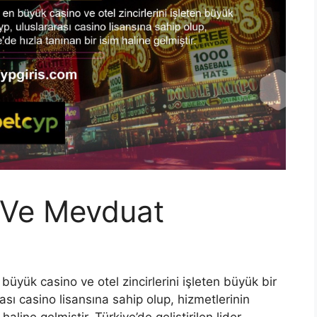
 Ve Mevduat
yük casino ve otel zincirlerini işleten büyük bir
rası casino lisansına sahip olup, hizmetlerinin
haline gelmiştir. Türkiye’de geliştirilen lider