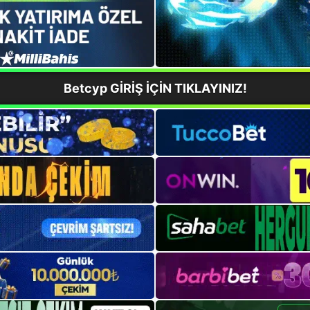
Betcyp GİRİŞ İÇİN TIKLAYINIZ!