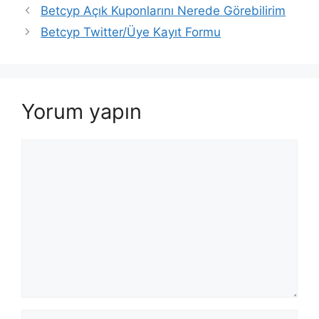
Betcyp Açık Kuponlarını Nerede Görebilirim
Betcyp Twitter/Üye Kayıt Formu
Yorum yapın
Yorum
İsim