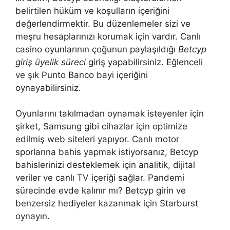
belirtilen hüküm ve koşulların içeriğini
değerlendirmektir. Bu düzenlemeler sizi ve
meşru hesaplarınızı korumak için vardır. Canlı
casino oyunlarının çoğunun paylaşıldığı
Betcyp
giriş üyelik süreci
giriş yapabilirsiniz. Eğlenceli
ve şık Punto Banco bayi içeriğini
oynayabilirsiniz.
Oyunlarını takılmadan oynamak isteyenler için
şirket, Samsung gibi cihazlar için optimize
edilmiş web siteleri yapıyor. Canlı motor
sporlarına bahis yapmak istiyorsanız, Betcyp
bahislerinizi desteklemek için analitik, dijital
veriler ve canlı TV içeriği sağlar. Pandemi
sürecinde evde kalınır mı? Betcyp girin ve
benzersiz hediyeler kazanmak için Starburst
oynayın.