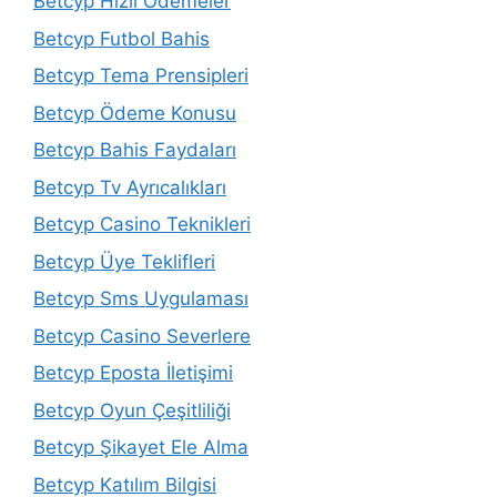
Betcyp Hızlı Ödemeler
Betcyp Futbol Bahis
Betcyp Tema Prensipleri
Betcyp Ödeme Konusu
Betcyp Bahis Faydaları
Betcyp Tv Ayrıcalıkları
Betcyp Casino Teknikleri
Betcyp Üye Teklifleri
Betcyp Sms Uygulaması
Betcyp Casino Severlere
Betcyp Eposta İletişimi
Betcyp Oyun Çeşitliliği
Betcyp Şikayet Ele Alma
Betcyp Katılım Bilgisi