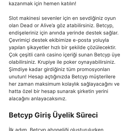
kazanmak için hemen katılın!
Slot makinesi sevenler için en sevdiğiniz oyun
olan Dead or Alive’a göz atabilirsiniz. Betcyp,
endişeleriniz için anında yerinde destek sağlar.
Çevrimiçi destek ekibimize e-posta yoluyla
yapılan şikayetler hızlı bir şekilde çözülecektir.
Çok çeşitli canlı casino içeriği sunan Betcyp üye
olabilirsiniz. Krupiye ile poker oynayabilirsiniz.
Şimdiye kadar girdiğiniz tüm promosyonları
unutun! Hesap açtığınızda Betcyp müşterilere
her zaman maksimum kolaylık sağlayacağını ve
hatta özel bir hesap sunarak şirketin yerini
alacağını anlayacaksınız.
Betcyp Giriş Üyelik Süreci
İlk adım, Betcyp aboneliği oluşturulurken