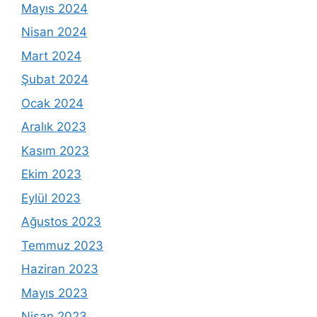
Mayıs 2024
Nisan 2024
Mart 2024
Şubat 2024
Ocak 2024
Aralık 2023
Kasım 2023
Ekim 2023
Eylül 2023
Ağustos 2023
Temmuz 2023
Haziran 2023
Mayıs 2023
Nisan 2023