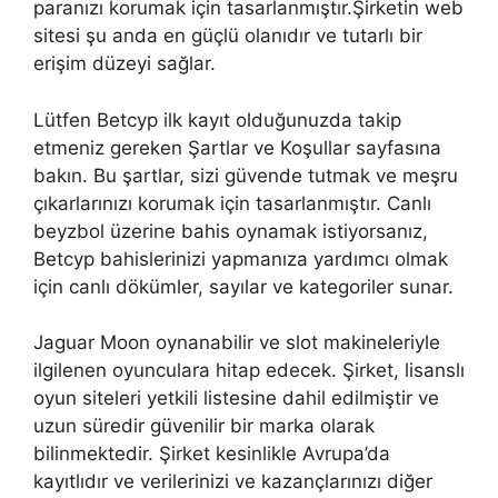
paranızı korumak için tasarlanmıştır.Şirketin web
sitesi şu anda en güçlü olanıdır ve tutarlı bir
erişim düzeyi sağlar.
Lütfen Betcyp ilk kayıt olduğunuzda takip
etmeniz gereken Şartlar ve Koşullar sayfasına
bakın. Bu şartlar, sizi güvende tutmak ve meşru
çıkarlarınızı korumak için tasarlanmıştır. Canlı
beyzbol üzerine bahis oynamak istiyorsanız,
Betcyp bahislerinizi yapmanıza yardımcı olmak
için canlı dökümler, sayılar ve kategoriler sunar.
Jaguar Moon oynanabilir ve slot makineleriyle
ilgilenen oyunculara hitap edecek. Şirket, lisanslı
oyun siteleri yetkili listesine dahil edilmiştir ve
uzun süredir güvenilir bir marka olarak
bilinmektedir. Şirket kesinlikle Avrupa’da
kayıtlıdır ve verilerinizi ve kazançlarınızı diğer