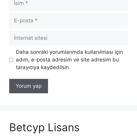
E-
posta
İnternet
sitesi
Daha sonraki yorumlarımda kullanılması için
adım, e-posta adresim ve site adresim bu
tarayıcıya kaydedilsin.
Betcyp Lisans