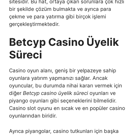
sitesidir. Bu hat, ortaya çıkan sorunlara çok hızlı
bir şekilde çözüm bulmakta ve ayrıca para
çekme ve para yatırma gibi birçok işlemi
gerçekleştirmektedir.
Betcyp Casino Üyelik
Süreci
Casino oyun alanı, geniş bir yelpazeye sahip
oyunlara yatırım yapmanızı sağlar. Ancak
oyuncular, bu durumda nihai kararı vermek için
diğer
Betcyp casino üyelik süreci
oyunları ve
piyango oyunları gibi seçeneklerini bilmelidir.
Casino slot oyunu en sıcak ve en popüler casino
oyunlarından biridir.
Ayrıca piyangolar, casino tutkunları için başka