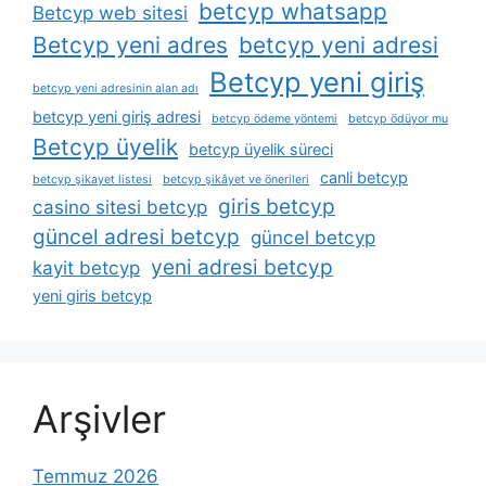
betcyp whatsapp
Betcyp web sitesi
Betcyp yeni adres
betcyp yeni adresi
Betcyp yeni giriş
betcyp yeni adresinin alan adı
betcyp yeni giriş adresi
betcyp ödeme yöntemi
betcyp ödüyor mu
Betcyp üyelik
betcyp üyelik süreci
canli betcyp
betcyp şikayet listesi
betcyp şikâyet ve önerileri
giris betcyp
casino sitesi betcyp
güncel adresi betcyp
güncel betcyp
yeni adresi betcyp
kayit betcyp
yeni giris betcyp
Arşivler
Temmuz 2026