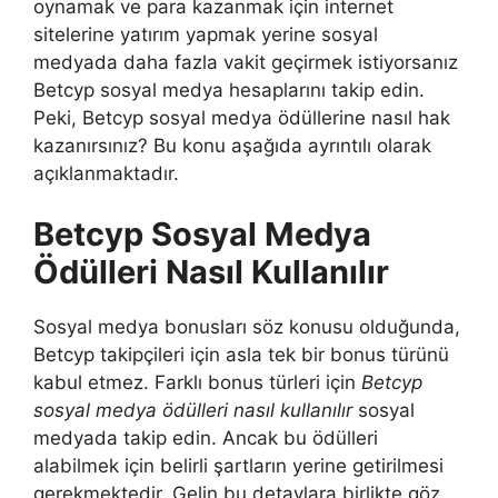
oynamak ve para kazanmak için internet
sitelerine yatırım yapmak yerine sosyal
medyada daha fazla vakit geçirmek istiyorsanız
Betcyp sosyal medya hesaplarını takip edin.
Peki, Betcyp sosyal medya ödüllerine nasıl hak
kazanırsınız? Bu konu aşağıda ayrıntılı olarak
açıklanmaktadır.
Betcyp Sosyal Medya
Ödülleri Nasıl Kullanılır
Sosyal medya bonusları söz konusu olduğunda,
Betcyp takipçileri için asla tek bir bonus türünü
kabul etmez. Farklı bonus türleri için
Betcyp
sosyal medya ödülleri nasıl kullanılır
sosyal
medyada takip edin. Ancak bu ödülleri
alabilmek için belirli şartların yerine getirilmesi
gerekmektedir. Gelin bu detaylara birlikte göz