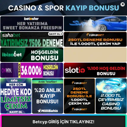
×
Betcyp GİRİŞ İÇİN TIKLAYINIZ!