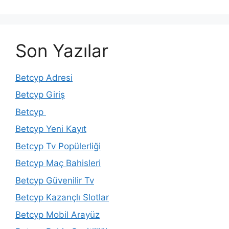
Son Yazılar
Betcyp Adresi
Betcyp Giriş
Betcyp
Betcyp Yeni Kayıt
Betcyp Tv Popülerliği
Betcyp Maç Bahisleri
Betcyp Güvenilir Tv
Betcyp Kazançlı Slotlar
Betcyp Mobil Arayüz