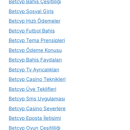
Betcyp Bahis Çeşitliliği
Betcyp Sosyal Giriş
Betcyp Hızlı Ödemeler
Betcyp Futbol Bahis
Betcyp Tema Prensipleri
Betcyp Ödeme Konusu
Betcyp Bahis Faydaları
Betcyp Tv Ayrıcalıkları
Betcyp Casino Teknikleri
Betcyp Üye Teklifleri
Betcyp Sms Uygulaması
Betcyp Casino Severlere
Betcyp Eposta İletişimi
Betcyp Oyun Çeşitliliği