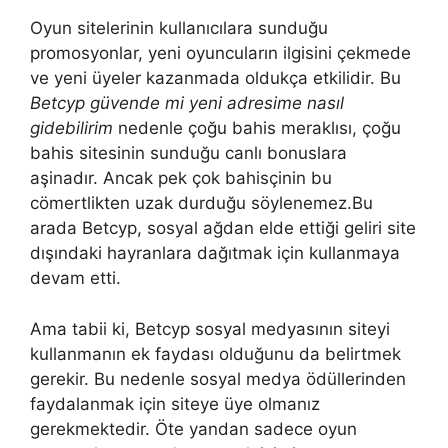
Oyun sitelerinin kullanıcılara sunduğu
promosyonlar, yeni oyuncuların ilgisini çekmede
ve yeni üyeler kazanmada oldukça etkilidir. Bu
Betcyp güvende mi yeni adresime nasıl
gidebilirim
nedenle çoğu bahis meraklısı, çoğu
bahis sitesinin sunduğu canlı bonuslara
aşinadır. Ancak pek çok bahisçinin bu
cömertlikten uzak durduğu söylenemez.Bu
arada Betcyp, sosyal ağdan elde ettiği geliri site
dışındaki hayranlara dağıtmak için kullanmaya
devam etti.
Ama tabii ki, Betcyp sosyal medyasının siteyi
kullanmanın ek faydası olduğunu da belirtmek
gerekir. Bu nedenle sosyal medya ödüllerinden
faydalanmak için siteye üye olmanız
gerekmektedir. Öte yandan sadece oyun