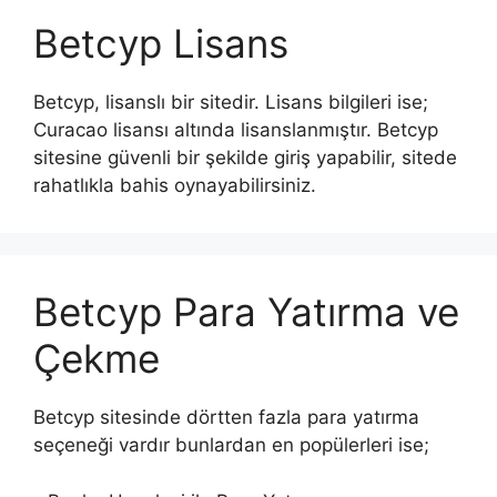
Betcyp Lisans
Betcyp, lisanslı bir sitedir. Lisans bilgileri ise;
Curacao lisansı altında lisanslanmıştır. Betcyp
sitesine güvenli bir şekilde giriş yapabilir, sitede
rahatlıkla bahis oynayabilirsiniz.
Betcyp Para Yatırma ve
Çekme
Betcyp sitesinde dörtten fazla para yatırma
seçeneği vardır bunlardan en popülerleri ise;