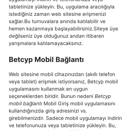
tabletinize yükleyin. Bu, uygulama aracılığıyla
istediğiniz zaman web sitesine erişmenizi
sağlar.Bu turnuvalara anında katılabilir ve
hemen kazanmaya başlayabilirsiniz.Siteye üye
değilseniz üye olduğunuz andan itibaren
yarışmalara katılamayacaksınız.
Betcyp Mobil Bağlantı
Web sitesine mobil cihazınızdan (akıllı telefon
veya tablet) erişmek istiyorsanız, Betcyp mobil
uygulamasını kullanmak en uygun
seçeneklerden biridir. Bunun nedeni
Betcyp
mobil bağlantı
Mobil Giriş mobil uygulamasını
kullandığınızda giriş adresinizi vs.
girebilmenizdir. Sadece mobil uygulamayı indirin
ve telefonunuza veya tabletinize yükleyin. Bu,