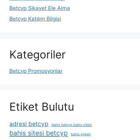
Betcyp Şikayet Ele Alma
Betcyp Katılım Bilgisi
Kategoriler
Betcyp Promosyonlar
Etiket Bulutu
adresi betcyp
bahis betcyp bahis sitesi
bahis sitesi betcyp
bahis şirketi