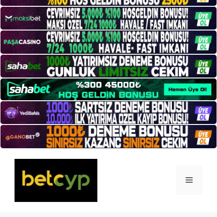
İçeriğe
atla
Menü