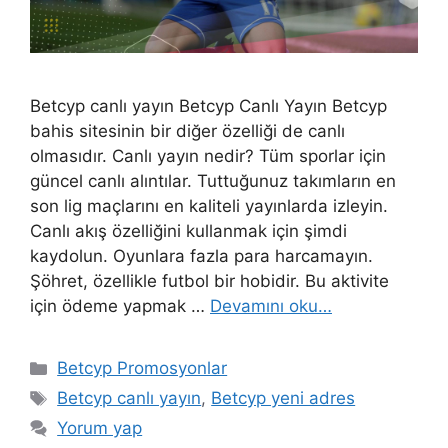
Betcyp canlı yayın Betcyp Canlı Yayın Betcyp
bahis sitesinin bir diğer özelliği de canlı
olmasıdır. Canlı yayın nedir? Tüm sporlar için
güncel canlı alıntılar. Tuttuğunuz takımların en
son lig maçlarını en kaliteli yayınlarda izleyin.
Canlı akış özelliğini kullanmak için şimdi
kaydolun. Oyunlara fazla para harcamayın.
Şöhret, özellikle futbol bir hobidir. Bu aktivite
için ödeme yapmak …
Devamını oku…
Kategoriler
Betcyp Promosyonlar
Etiketler
Betcyp canlı yayın
,
Betcyp yeni adres
Yorum yap