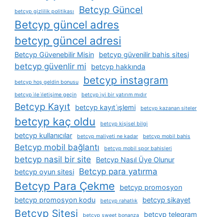
Betcyp Güncel
betcyp gizlilik politikası
Betcyp güncel adres
betcyp güncel adresi
Betcyp Güvenebilir Misin
betcyp güvenilir bahis sitesi
betcyp güvenlir mi
betcyp hakkında
betcyp instagram
betcyp hoş geldin bonusu
betcyp i̇le i̇letişime geçin
betcyp i̇yi bir yatırım mıdır
Betcyp Kayıt
betcyp kayıt i̇şlemi
betcyp kazanan siteler
betcyp kaç oldu
betcyp kişisel bilgi
betcyp kullanıcılar
betcyp maliyeti ne kadar
betcyp mobil bahis
Betcyp mobil bağlantı
betcyp mobil spor bahisleri
betcyp nasil bir site
Betcyp Nasıl Üye Olunur
Betcyp para yatırma
betcyp oyun sitesi
Betcyp Para Çekme
betcyp promosyon
betcyp promosyon kodu
betcyp sikayet
betcyp rahatlık
Betcyp Sitesi
betcyp telegram
betcyp sweet bonanza