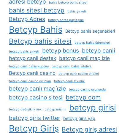
adresi betcyp
bahis betcyp bahis sitesi
bahis sitesi betcyp
bahis şirketi
Betcyp Adres
betcyp adres paylaşımı
Betcyp Bahis
Betcyp bahis seçenekleri
Betcyp bahis sitesi
betcyp bahis ödemeleri
betcyp bonus
betcyp canli
betcyp bahis şirketi
betcyp canli destek
betcyp canli maç izle
betcyp canlı bahis kuponu
betcyp canlı bahis siteleri
Betcyp canlı casino
betcyp canlı casino erişimi
betcyp canlı casino oyunları
betcyp canlı etkinlik
betcyp canlı maç i̇zle
betcyp casino oyununda
betcyp com
betcyp casino sitesi
betcyp girisi
betcyp değişiklik yok
betcyp erişimi
betcyp giris twitter
betcyp giris yap
Betcyp Giriş
Betcyp giriş adresi