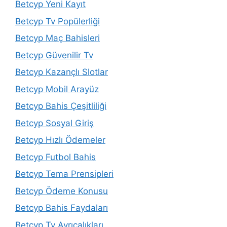
Betcyp Yeni Kayıt
Betcyp Tv Popülerliği
Betcyp Maç Bahisleri
Betcyp Güvenilir Tv
Betcyp Kazançlı Slotlar
Betcyp Mobil Arayüz
Betcyp Bahis Çeşitliliği
Betcyp Sosyal Giriş
Betcyp Hızlı Ödemeler
Betcyp Futbol Bahis
Betcyp Tema Prensipleri
Betcyp Ödeme Konusu
Betcyp Bahis Faydaları
Betcyp Tv Ayrıcalıkları