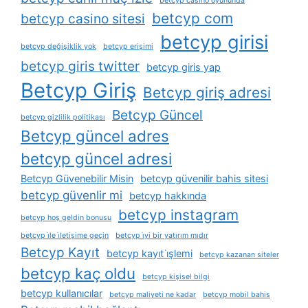
betcyp casino oyununda
betcyp com
betcyp casino sitesi
betcyp girisi
betcyp değişiklik yok
betcyp erişimi
betcyp giris twitter
betcyp giris yap
Betcyp Giriş
Betcyp giriş adresi
Betcyp Güncel
betcyp gizlilik politikası
Betcyp güncel adres
betcyp güncel adresi
Betcyp Güvenebilir Misin
betcyp güvenilir bahis sitesi
betcyp güvenlir mi
betcyp hakkında
betcyp instagram
betcyp hoş geldin bonusu
betcyp i̇le i̇letişime geçin
betcyp i̇yi bir yatırım mıdır
Betcyp Kayıt
betcyp kayıt i̇şlemi
betcyp kazanan siteler
betcyp kaç oldu
betcyp kişisel bilgi
betcyp kullanıcılar
betcyp maliyeti ne kadar
betcyp mobil bahis