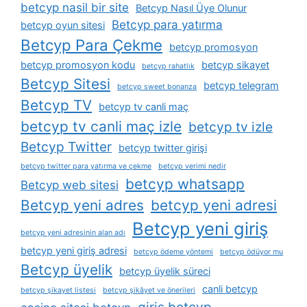
betcyp nasil bir site
Betcyp Nasıl Üye Olunur
Betcyp para yatırma
betcyp oyun sitesi
Betcyp Para Çekme
betcyp promosyon
betcyp promosyon kodu
betcyp sikayet
betcyp rahatlık
Betcyp Sitesi
betcyp telegram
betcyp sweet bonanza
Betcyp TV
betcyp tv canli maç
betcyp tv canli maç izle
betcyp tv izle
Betcyp Twitter
betcyp twitter girişi
betcyp twitter para yatırma ve çekme
betcyp verimi nedir
betcyp whatsapp
Betcyp web sitesi
Betcyp yeni adres
betcyp yeni adresi
Betcyp yeni giriş
betcyp yeni adresinin alan adı
betcyp yeni giriş adresi
betcyp ödeme yöntemi
betcyp ödüyor mu
Betcyp üyelik
betcyp üyelik süreci
canli betcyp
betcyp şikayet listesi
betcyp şikâyet ve önerileri
giris betcyp