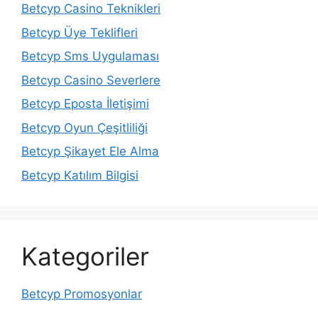
Betcyp Casino Teknikleri
Betcyp Üye Teklifleri
Betcyp Sms Uygulaması
Betcyp Casino Severlere
Betcyp Eposta İletişimi
Betcyp Oyun Çeşitliliği
Betcyp Şikayet Ele Alma
Betcyp Katılım Bilgisi
Kategoriler
Betcyp Promosyonlar