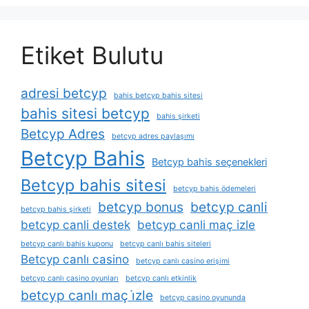
Etiket Bulutu
adresi betcyp
bahis betcyp bahis sitesi
bahis sitesi betcyp
bahis şirketi
Betcyp Adres
betcyp adres paylaşımı
Betcyp Bahis
Betcyp bahis seçenekleri
Betcyp bahis sitesi
betcyp bahis ödemeleri
betcyp bonus
betcyp canli
betcyp bahis şirketi
betcyp canli destek
betcyp canli maç izle
betcyp canlı bahis kuponu
betcyp canlı bahis siteleri
Betcyp canlı casino
betcyp canlı casino erişimi
betcyp canlı casino oyunları
betcyp canlı etkinlik
betcyp canlı maç i̇zle
betcyp casino oyununda