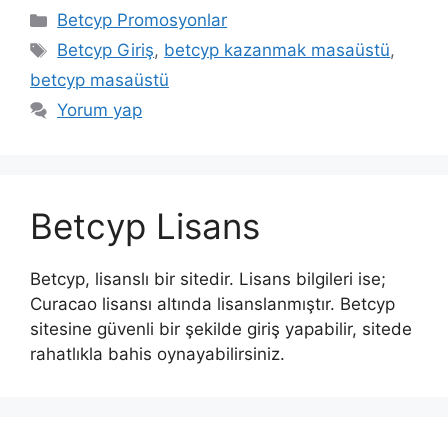
Kategoriler
Betcyp Promosyonlar
Etiketler
Betcyp Giriş
,
betcyp kazanmak masaüstü
,
betcyp masaüstü
Yorum yap
Betcyp Lisans
Betcyp, lisanslı bir sitedir. Lisans bilgileri ise;
Curacao lisansı altında lisanslanmıştır. Betcyp
sitesine güvenli bir şekilde giriş yapabilir, sitede
rahatlıkla bahis oynayabilirsiniz.