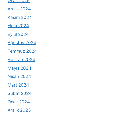
Ocak 2025
Aralık 2024
Kasım 2024
Ekim 2024
Eylül 2024
Ağustos 2024
Temmuz 2024
Haziran 2024
Mayıs 2024
Nisan 2024
Mart 2024
Şubat 2024
Ocak 2024
Aralık 2023