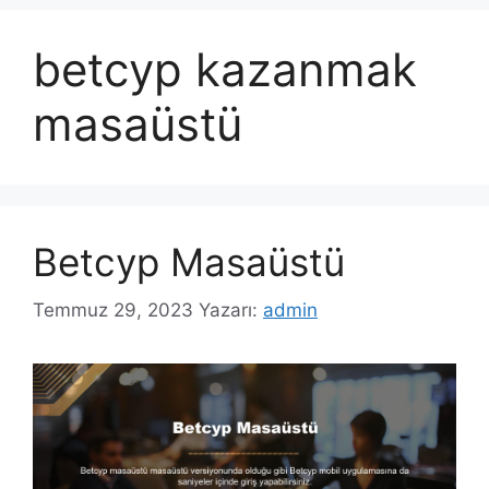
betcyp kazanmak
masaüstü
Betcyp Masaüstü
Temmuz 29, 2023
Yazarı:
admin