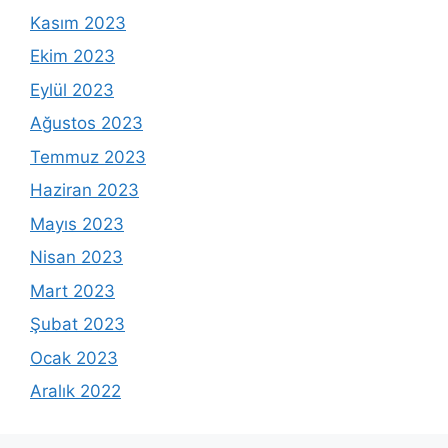
Kasım 2023
Ekim 2023
Eylül 2023
Ağustos 2023
Temmuz 2023
Haziran 2023
Mayıs 2023
Nisan 2023
Mart 2023
Şubat 2023
Ocak 2023
Aralık 2022