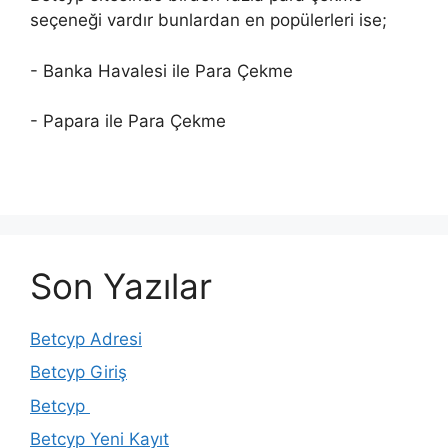
seçeneği vardır bunlardan en popülerleri ise;
- Banka Havalesi ile Para Çekme
- Papara ile Para Çekme
Son Yazılar
Betcyp Adresi
Betcyp Giriş
Betcyp
Betcyp Yeni Kayıt