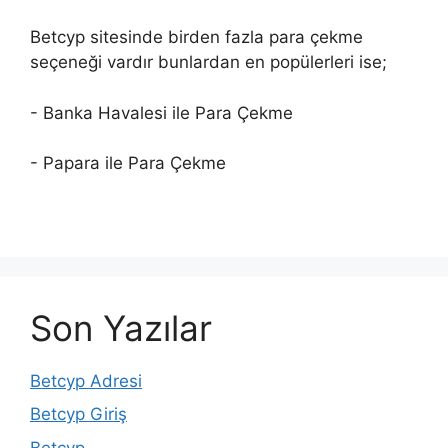
Betcyp sitesinde birden fazla para çekme
seçeneği vardır bunlardan en popülerleri ise;
- Banka Havalesi ile Para Çekme
- Papara ile Para Çekme
Son Yazılar
Betcyp Adresi
Betcyp Giriş
Betcyp