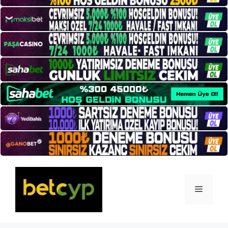
İçeriğe
atla
Menü