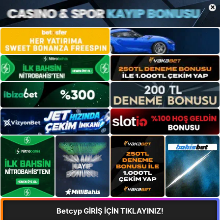
×
Betcyp GİRİŞ İÇİN TIKLAYINIZ!