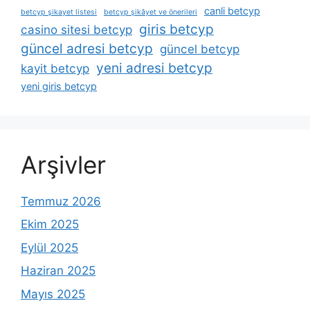
canli betcyp
betcyp şikayet listesi
betcyp şikâyet ve önerileri
giris betcyp
casino sitesi betcyp
güncel adresi betcyp
güncel betcyp
yeni adresi betcyp
kayit betcyp
yeni giris betcyp
Arşivler
Temmuz 2026
Ekim 2025
Eylül 2025
Haziran 2025
Mayıs 2025