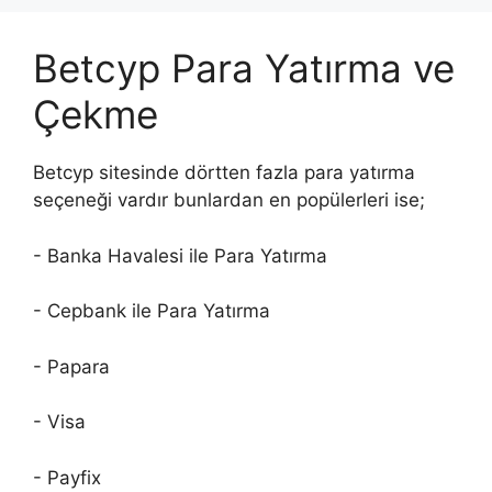
Betcyp Para Yatırma ve
Çekme
Betcyp sitesinde dörtten fazla para yatırma
seçeneği vardır bunlardan en popülerleri ise;
- Banka Havalesi ile Para Yatırma
- Cepbank ile Para Yatırma
- Papara
- Visa
- Payfix