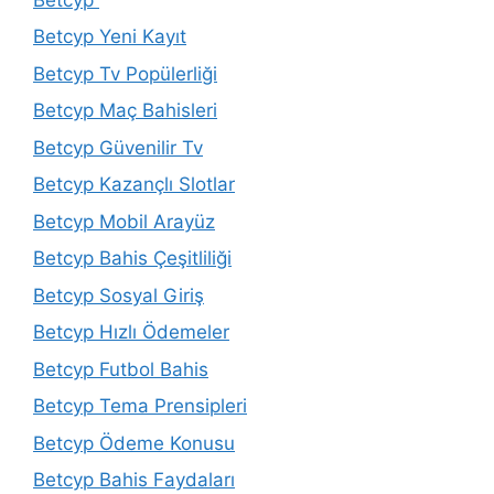
Betcyp Yeni Kayıt
Betcyp Tv Popülerliği
Betcyp Maç Bahisleri
Betcyp Güvenilir Tv
Betcyp Kazançlı Slotlar
Betcyp Mobil Arayüz
Betcyp Bahis Çeşitliliği
Betcyp Sosyal Giriş
Betcyp Hızlı Ödemeler
Betcyp Futbol Bahis
Betcyp Tema Prensipleri
Betcyp Ödeme Konusu
Betcyp Bahis Faydaları