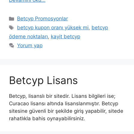
Devamını oku…
Kategoriler
Betcyp Promosyonlar
Etiketler
betcyp kupon oranı yüksek mi
,
betcyp
ödeme noktaları
,
kayit betcyp
Yorum yap
Betcyp Lisans
Betcyp, lisanslı bir sitedir. Lisans bilgileri ise;
Curacao lisansı altında lisanslanmıştır. Betcyp
sitesine güvenli bir şekilde giriş yapabilir, sitede
rahatlıkla bahis oynayabilirsiniz.