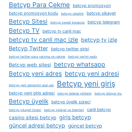
Betcyp Para Çekme
betcyp promosyon
betcyp promosyon kodu
betcyp sikayet
betcyp rahatlık
Betcyp Sitesi
betcyp telegram
betcyp sweet bonanza
Betcyp TV
betcyp tv canli maç
betcyp tv canli maç izle
betcyp tv izle
Betcyp Twitter
betcyp twitter girişi
betcyp twitter para yatırma ve çekme
betcyp verimi nedir
betcyp whatsapp
Betcyp web sitesi
Betcyp yeni adres
betcyp yeni adresi
Betcyp yeni giriş
betcyp yeni adresinin alan adı
betcyp yeni giriş adresi
betcyp ödeme yöntemi
betcyp ödüyor mu
Betcyp üyelik
betcyp üyelik süreci
canli betcyp
betcyp şikayet listesi
betcyp şikâyet ve önerileri
giris betcyp
casino sitesi betcyp
güncel adresi betcyp
güncel betcyp