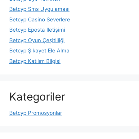
Betcyp Sms Uygulaması
Betcyp Casino Severlere
Betcyp Eposta İletişimi
Betcyp Oyun Çeşitliliği
Betcyp Şikayet Ele Alma
Betcyp Katılım Bilgisi
Kategoriler
Betcyp Promosyonlar