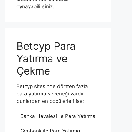
oynayabilirsiniz.
Betcyp Para
Yatırma ve
Çekme
Betcyp sitesinde dörtten fazla
para yatırma seçeneği vardır
bunlardan en popülerleri ise;
- Banka Havalesi ile Para Yatırma
- Cepbank ile Para Yatırma