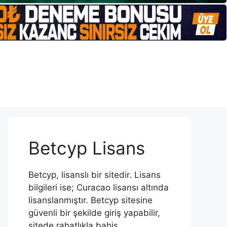
Betcyp Lisans
Betcyp, lisanslı bir sitedir. Lisans
bilgileri ise; Curacao lisansı altında
lisanslanmıştır. Betcyp sitesine
güvenli bir şekilde giriş yapabilir,
sitede rahatlıkla bahis