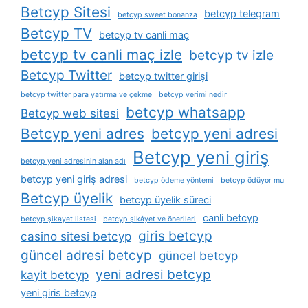
Betcyp Sitesi
betcyp telegram
betcyp sweet bonanza
Betcyp TV
betcyp tv canli maç
betcyp tv canli maç izle
betcyp tv izle
Betcyp Twitter
betcyp twitter girişi
betcyp twitter para yatırma ve çekme
betcyp verimi nedir
betcyp whatsapp
Betcyp web sitesi
Betcyp yeni adres
betcyp yeni adresi
Betcyp yeni giriş
betcyp yeni adresinin alan adı
betcyp yeni giriş adresi
betcyp ödeme yöntemi
betcyp ödüyor mu
Betcyp üyelik
betcyp üyelik süreci
canli betcyp
betcyp şikayet listesi
betcyp şikâyet ve önerileri
giris betcyp
casino sitesi betcyp
güncel adresi betcyp
güncel betcyp
yeni adresi betcyp
kayit betcyp
yeni giris betcyp