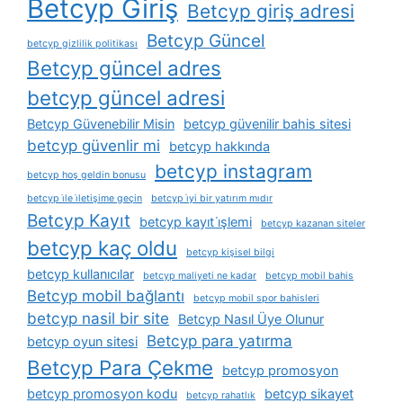
Betcyp Giriş
Betcyp giriş adresi
Betcyp Güncel
betcyp gizlilik politikası
Betcyp güncel adres
betcyp güncel adresi
Betcyp Güvenebilir Misin
betcyp güvenilir bahis sitesi
betcyp güvenlir mi
betcyp hakkında
betcyp instagram
betcyp hoş geldin bonusu
betcyp i̇le i̇letişime geçin
betcyp i̇yi bir yatırım mıdır
Betcyp Kayıt
betcyp kayıt i̇şlemi
betcyp kazanan siteler
betcyp kaç oldu
betcyp kişisel bilgi
betcyp kullanıcılar
betcyp maliyeti ne kadar
betcyp mobil bahis
Betcyp mobil bağlantı
betcyp mobil spor bahisleri
betcyp nasil bir site
Betcyp Nasıl Üye Olunur
Betcyp para yatırma
betcyp oyun sitesi
Betcyp Para Çekme
betcyp promosyon
betcyp promosyon kodu
betcyp sikayet
betcyp rahatlık