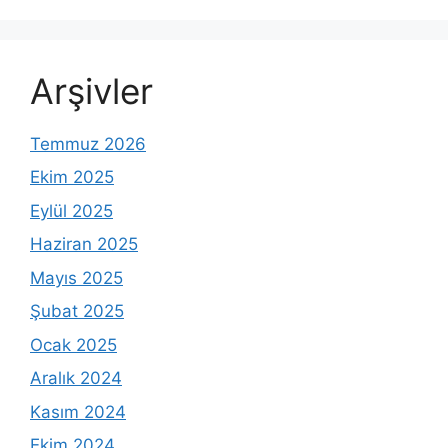
Arşivler
Temmuz 2026
Ekim 2025
Eylül 2025
Haziran 2025
Mayıs 2025
Şubat 2025
Ocak 2025
Aralık 2024
Kasım 2024
Ekim 2024