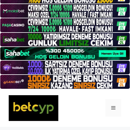
İçeriğe
atla
Menü