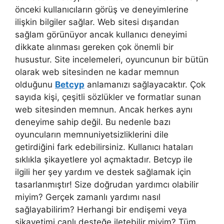
önceki kullanıcıların görüş ve deneyimlerine
ilişkin bilgiler sağlar. Web sitesi dışarıdan
sağlam görünüyor ancak kullanıcı deneyimi
dikkate alınması gereken çok önemli bir
husustur. Site incelemeleri, oyuncunun bir bütün
olarak web sitesinden ne kadar memnun
olduğunu
Betcyp
anlamanızı sağlayacaktır. Çok
sayıda kişi, çeşitli sözlükler ve formatlar sunan
web sitesinden memnun. Ancak herkes aynı
deneyime sahip değil. Bu nedenle bazı
oyuncuların memnuniyetsizliklerini dile
getirdiğini fark edebilirsiniz. Kullanıcı hataları
sıklıkla şikayetlere yol açmaktadır. Betcyp ile
ilgili her şey yardım ve destek sağlamak için
tasarlanmıştır! Size doğrudan yardımcı olabilir
miyim? Gerçek zamanlı yardımı nasıl
sağlayabilirim? Herhangi bir endişemi veya
şikayetimi canlı desteğe iletebilir miyim? Tüm