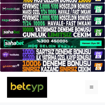
İçeriğe
atla
Menü