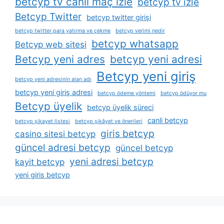
betcyp tv canli maç izle
betcyp tv izle
Betcyp Twitter
betcyp twitter girişi
betcyp twitter para yatırma ve çekme
betcyp verimi nedir
betcyp whatsapp
Betcyp web sitesi
Betcyp yeni adres
betcyp yeni adresi
Betcyp yeni giriş
betcyp yeni adresinin alan adı
betcyp yeni giriş adresi
betcyp ödeme yöntemi
betcyp ödüyor mu
Betcyp üyelik
betcyp üyelik süreci
canli betcyp
betcyp şikayet listesi
betcyp şikâyet ve önerileri
giris betcyp
casino sitesi betcyp
güncel adresi betcyp
güncel betcyp
yeni adresi betcyp
kayit betcyp
yeni giris betcyp