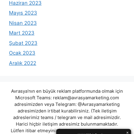
Haziran 2023
Mayıs 2023
Nisan 2023
Mart 2023
Şubat 2023
Ocak 2023
Aralık 2022
Avrasya'nın en büyük reklam platformunda olmak için
Microsoft Teams:
reklam@avrasyamarketing.com
adresimizden veya Telegram: @Avrasyamarketing
adresimizden irtibat kurabilirsiniz. (Tek iletişim
adreslerimiz teams / telegram ve mail adresimizdir.
Harici hiçbir iletişim adresimiz bulunmamaktadır.
Lütfen itibar etmeyiniz.) Türkiye yasalarına göre 7258