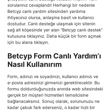
sorularınız cevaplandı! Herhangi bir nedenle
Betcyp canlı yardım sitesinden yardıma
ihtiyacınız olursa, anlaşma basit ve kullanıcı
dostudur. Canlı desteğe ulaşmak için sitenin
sağ alt köşesinde yer alan “Betcyp canlı destek”
kutusuna tıklayınız. Daha küçük bir form açmak
için bu alana tıklayın.
Betcyp Form Canlı Yardım’ı
Nasıl Kullanırım
Form, adınızı ve soyadınızı, kullanıcı adınızı ve
e-posta adresinizi girmenizi gerektirecektir. Bu
formu doldurduğunuzda anında web sitesindeki
gerçek bir müşteri hizmetleri temsilcisine
bağlanacaksınız. Sonuç olarak, sorununuzu ne
kadar çabuk fark ederseniz, o kadar hızlı bir