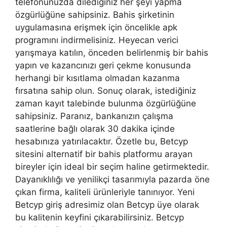
telefonunuzda dilediğiniz her şeyi yapma
özgürlüğüne sahipsiniz. Bahis şirketinin
uygulamasına erişmek için öncelikle apk
programını indirmelisiniz. Heyecan verici
yarışmaya katılın, önceden belirlenmiş bir bahis
yapın ve kazancınızı geri çekme konusunda
herhangi bir kısıtlama olmadan kazanma
fırsatına sahip olun. Sonuç olarak, istediğiniz
zaman kayıt talebinde bulunma özgürlüğüne
sahipsiniz. Paranız, bankanızın çalışma
saatlerine bağlı olarak 30 dakika içinde
hesabınıza yatırılacaktır. Özetle bu, Betcyp
sitesini alternatif bir bahis platformu arayan
bireyler için ideal bir seçim haline getirmektedir.
Dayanıklılığı ve yenilikçi tasarımıyla pazarda öne
çıkan firma, kaliteli ürünleriyle tanınıyor. Yeni
Betcyp giriş adresimiz olan Betcyp üye olarak
bu kalitenin keyfini çıkarabilirsiniz. Betcyp