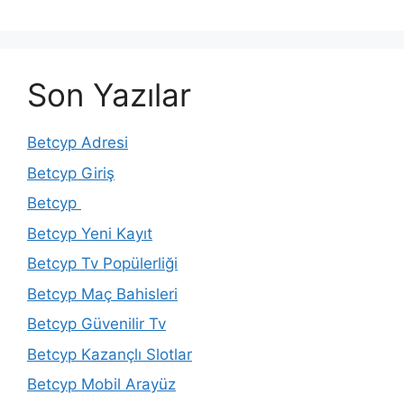
Son Yazılar
Betcyp Adresi
Betcyp Giriş
Betcyp
Betcyp Yeni Kayıt
Betcyp Tv Popülerliği
Betcyp Maç Bahisleri
Betcyp Güvenilir Tv
Betcyp Kazançlı Slotlar
Betcyp Mobil Arayüz