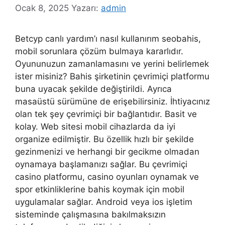
Ocak 8, 2025
Yazarı:
admin
Betcyp canlı yardım’ı nasıl kullanırım seobahis,
mobil sorunlara çözüm bulmaya kararlıdır.
Oyununuzun zamanlamasını ve yerini belirlemek
ister misiniz? Bahis şirketinin çevrimiçi platformu
buna uyacak şekilde değiştirildi. Ayrıca
masaüstü sürümüne de erişebilirsiniz. İhtiyacınız
olan tek şey çevrimiçi bir bağlantıdır. Basit ve
kolay. Web sitesi mobil cihazlarda da iyi
organize edilmiştir. Bu özellik hızlı bir şekilde
gezinmenizi ve herhangi bir gecikme olmadan
oynamaya başlamanızı sağlar. Bu çevrimiçi
casino platformu, casino oyunları oynamak ve
spor etkinliklerine bahis koymak için mobil
uygulamalar sağlar. Android veya ios işletim
sisteminde çalışmasına bakılmaksızın