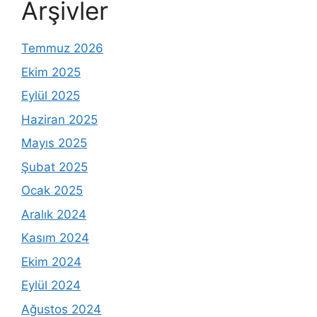
Arşivler
Temmuz 2026
Ekim 2025
Eylül 2025
Haziran 2025
Mayıs 2025
Şubat 2025
Ocak 2025
Aralık 2024
Kasım 2024
Ekim 2024
Eylül 2024
Ağustos 2024