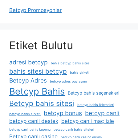
Betcyp Promosyonlar
Etiket Bulutu
adresi betcyp
bahis betcyp bahis sitesi
bahis sitesi betcyp
bahis şirketi
Betcyp Adres
betcyp adres paylaşımı
Betcyp Bahis
Betcyp bahis seçenekleri
Betcyp bahis sitesi
betcyp bahis ödemeleri
betcyp bonus
betcyp canli
betcyp bahis şirketi
betcyp canli destek
betcyp canli maç izle
betcyp canlı bahis kuponu
betcyp canlı bahis siteleri
Betcyp canlı casino
betcyp canlı casino erişimi