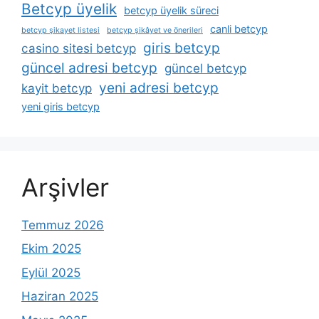
Betcyp üyelik
betcyp üyelik süreci
canli betcyp
betcyp şikayet listesi
betcyp şikâyet ve önerileri
giris betcyp
casino sitesi betcyp
güncel adresi betcyp
güncel betcyp
yeni adresi betcyp
kayit betcyp
yeni giris betcyp
Arşivler
Temmuz 2026
Ekim 2025
Eylül 2025
Haziran 2025