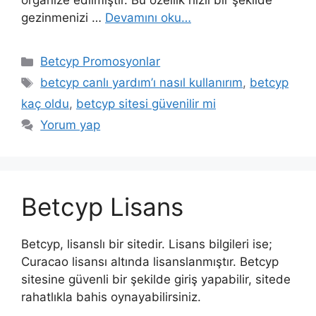
organize edilmiştir. Bu özellik hızlı bir şekilde
gezinmenizi …
Devamını oku…
Kategoriler
Betcyp Promosyonlar
Etiketler
betcyp canlı yardım’ı nasıl kullanırım
,
betcyp
kaç oldu
,
betcyp sitesi güvenilir mi
Yorum yap
Betcyp Lisans
Betcyp, lisanslı bir sitedir. Lisans bilgileri ise;
Curacao lisansı altında lisanslanmıştır. Betcyp
sitesine güvenli bir şekilde giriş yapabilir, sitede
rahatlıkla bahis oynayabilirsiniz.